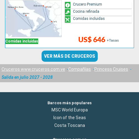
Crucero Premium
Cocina refinada
Comidas incluidas
US$ 646
+Tasas
Comidas incluidas
VER MÁS DE CRUCEROS
Cruceros www.cruceros.com.ve
Compañías
Princess Cruises
Salida en julio 2027 - 2028
Barcos más populares
MSC World Europa
Icon of the Seas
Costa Toscana