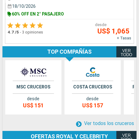
18/10/2026
60% OFF EN 2° PASAJERO
desde
US$ 1,065
4.7
/5
-
3 opiniones
+ Tasas
VER
TOP COMPAÑÍAS
TODO
MSC CRUCEROS
COSTA CRUCEROS
RO
desde
desde
US$ 151
US$ 157
Ver todos los cruceros
VER
OFERTAS ROYAL Y CELEBRITY