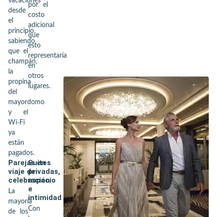
vacaciones
por el
desde
costo
el
adicional
principio,
que
sabiendo
esto
que el
representaría
champán,
en
la
otros
propina
lugares.
del
mayordomo
y el
Wi-Fi
ya
están
pagados.
Parejas en
Suites
viaje de
privadas,
celebración
espacio
e
La
intimidad
mayoría
Con
de los