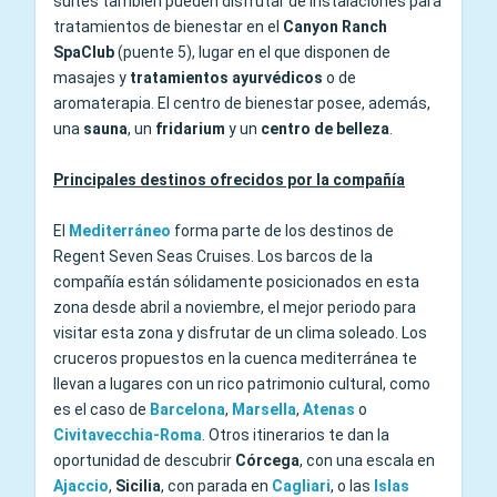
suites también pueden disfrutar de instalaciones para
tratamientos de bienestar en el
Canyon Ranch
SpaClub
(puente 5), lugar en el que disponen de
masajes y
tratamientos ayurvédicos
o de
aromaterapia. El centro de bienestar posee, además,
una
sauna
, un
fridarium
y un
centro de belleza
.
Principales destinos ofrecidos por la compañía
El
Mediterráneo
forma parte de los destinos de
Regent Seven Seas Cruises. Los barcos de la
compañía están sólidamente posicionados en esta
zona desde abril a noviembre, el mejor periodo para
visitar esta zona y disfrutar de un clima soleado. Los
cruceros propuestos en la cuenca mediterránea te
llevan a lugares con un rico patrimonio cultural, como
es el caso de
Barcelona
,
Marsella
,
Atenas
o
Civitavecchia-Roma
. Otros itinerarios te dan la
oportunidad de descubrir
Córcega
, con una escala en
Ajaccio
,
Sicilia
, con parada en
Cagliari
, o las
Islas