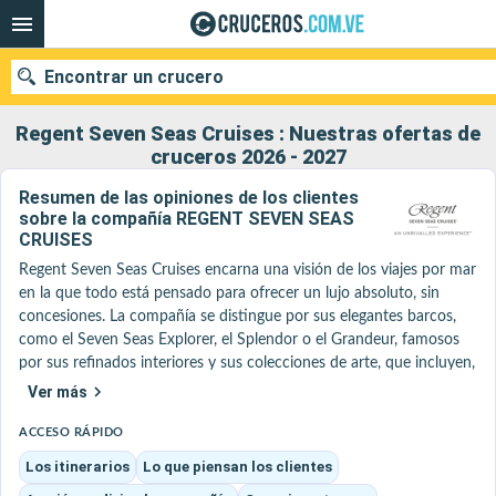
Encontrar un crucero
Regent Seven Seas Cruises : Nuestras ofertas de
cruceros 2026 - 2027
Resumen de las opiniones de los clientes
Nuestros destinos
sobre la compañía REGENT SEVEN SEAS
CRUISES
Fecha de salida
Regent Seven Seas Cruises encarna una visión de los viajes por mar 
en la que todo está pensado para ofrecer un lujo absoluto, sin 
Puertos
Compañías
concesiones. La compañía se distingue por sus elegantes barcos, 
como el Seven Seas Explorer, el Splendor o el Grandeur, famosos 
Buscar
por sus refinados interiores y sus colecciones de arte, que incluyen, 
entre otras cosas, obras de Picasso y piezas icónicas como el 
Ver más
famoso huevo de Fabergé que se exhibe a bordo.

La experiencia se basa en suites que se encuentran entre las más 
ACCESO RÁPIDO
espaciosas del mar, todas con balcón, algunas de las cuales ofrecen 
Los itinerarios
Lo que piensan los clientes
prestaciones excepcionales con spa privado, sauna y vista 