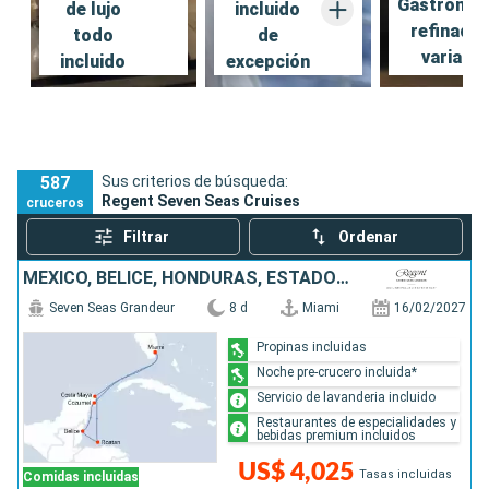
Gastronom
de lujo
incluido
refinada 
todo
de
variada
incluido
excepción
587
Sus criterios de búsqueda:
Regent Seven Seas Cruises
cruceros
Filtrar
Ordenar
MÉXICO, BELICE, HONDURAS, ESTADOS UNIDOS
Seven Seas Grandeur
8 d
Miami
16/02/2027
Propinas incluidas
Noche pre-crucero incluida*
Servicio de lavanderia incluido
Restaurantes de especialidades y
bebidas premium incluidos
US$ 4,025
Tasas incluidas
Comidas incluidas