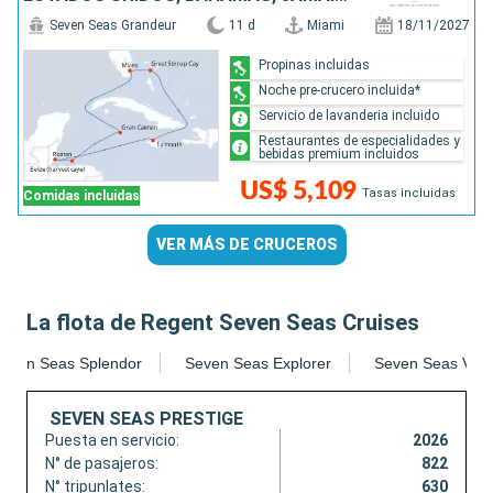
Seven Seas Grandeur
11 d
Miami
18/11/2027
Propinas incluidas
Noche pre-crucero incluida*
Servicio de lavanderia incluido
Restaurantes de especialidades y
bebidas premium incluidos
US$ 5,109
Tasas incluidas
Comidas incluidas
VER MÁS DE CRUCEROS
La flota de Regent Seven Seas Cruises
even Seas Splendor
Seven Seas Explorer
Seven Seas Voy
SEVEN SEAS PRESTIGE
Puesta en servicio:
2026
N° de pasajeros:
822
N° tripunlates:
630