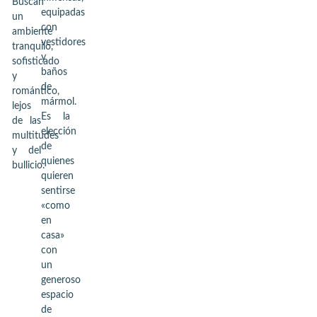
Buscan
equipadas
un
con
ambiente
vestidores
tranquilo,
y
sofisticado
baños
y
de
romántico,
mármol.
lejos
Es la
de las
elección
multitudes
de
y del
quienes
bullicio.
quieren
sentirse
«como
en
casa»
con
un
generoso
espacio
de