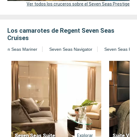
Ver todos los cruceros sobre el Seven Seas Prestige
Los camarotes de Regent Seven Seas
Cruises
even Seas Mariner
Seven Seas Navigator
Seven Seas Pres
Seven Seas Suite
Suite Ver
Explorar