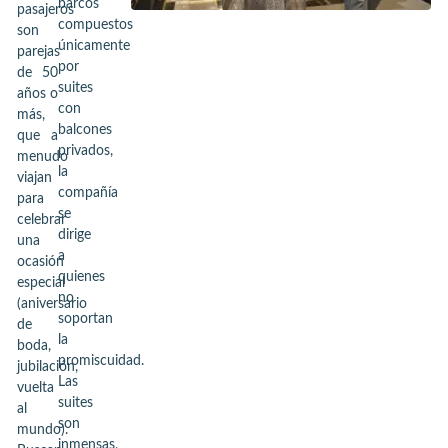
barcos
pasajeros
compuestos
son
únicamente
parejas
por
de 50
suites
años o
con
más,
balcones
que a
privados,
menudo
la
viajan
compañía
para
se
celebrar
dirige
una
a
ocasión
quienes
especial
no
(aniversario
soportan
de
la
boda,
promiscuidad.
jubilación,
Las
vuelta
suites
al
son
mundo).
inmensas,