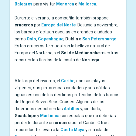
Baleares
para visitar
Menorca
o
Mallorca
.
Durante el verano, la compañía también propone
cruceros
por
Europa del Norte
. De junio a noviembre,
los barcos efectúan escalas en grandes ciudades
como
Oslo
,
Copenhague
,
Dublín
o
San
Petersburgo
.
Estos cruceros te muestran la belleza natural de
Europa del Norte bajo el
Sol de Medianoche
mientras
recorres los fiordos de la costa de
Noruega
.
A lo largo del invierno, e
l
Caribe
, con sus playas
vírgenes, sus pintorescas ciudades y sus cálidas
aguas es uno de los destinos preferidos de los barcos
de Regent Seven Seas Cruises. Algunos de los
itinerarios descubren las
Antillas
y, sin duda,
Guadalupe
y
Martinica
son escalas que no deberías
perderte durante un
crucero
por el Caribe. Otros
recorridos te llevan a la
Costa Maya
y a la isla de