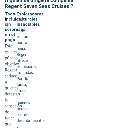
A quién se dirige la compañía
Regent Seven Seas Cruises
?
Todo
Exploradores
incluido,
culturales
sin
insaciables
sorpresas
Este
en el
es un
pago
punto
Este
único:
es el
Regent
público
ofrece
objetivo.
excursiones
Regent
ilimitadas.
seduce
Por lo
a
tanto,
quienes
atrae
detestan
a
la
quienes
sensación
tienen
de
sed de
tener
descubrimientos
que
y