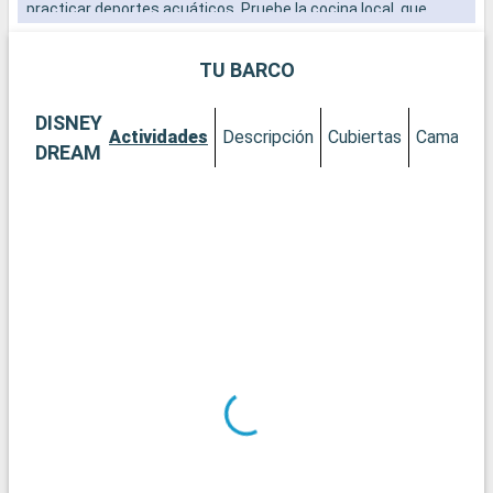
practicar deportes acuáticos. Pruebe la cocina local, que
incluye mofongo y empanadillas.
TU BARCO
DISNEY
Actividades
Descripción
Cubiertas
Camarote
DREAM