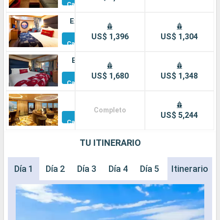
Camarotes
Exterior
Otros
US$ 1,396
US$ 1,304
Camarotes
Balcón
Otros
US$ 1,680
US$ 1,348
Camarotes
Suite
Completo
Otros
US$ 5,244
Camarotes
TU ITINERARIO
Día 1
Día 2
Día 3
Día 4
Día 5
Itinerario