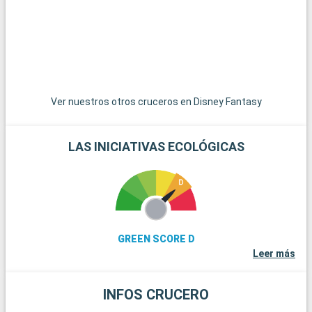
Florida y SeaWorld Orlando ofrecen experiencias mágicas a
visitantes de todas las edades. Además de sus parques
temáticos, Orlando ofrece una gran variedad de actividades,
como espectáculos en directo, centros comerciales, campos
de golf y diversas experiencias culinarias. Para los que buscan
un descanso del ajetreo de los parques, los jardines botánicos
y museos de Orlando ofrecen un día más tranquilo pero
Ver nuestros otros cruceros en Disney Fantasy
igualmente gratificante.
LAS INICIATIVAS ECOLÓGICAS
GREEN SCORE D
Leer más
INFOS CRUCERO