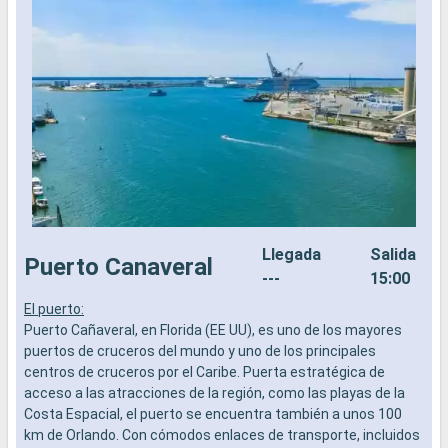
Llegada
Salida
Puerto Canaveral
---
15:00
El puerto:
C
Puerto Cañaveral, en Florida (EE UU), es uno de los mayores
e
puertos de cruceros del mundo y uno de los principales
d
centros de cruceros por el Caribe. Puerta estratégica de
s
acceso a las atracciones de la región, como las playas de la
C
Costa Espacial, el puerto se encuentra también a unos 100
e
km de Orlando. Con cómodos enlaces de transporte, incluidos