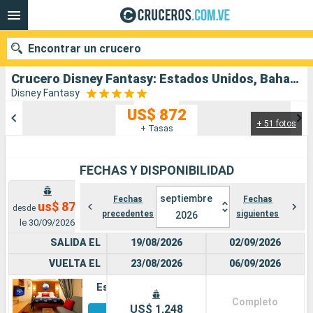
Encontrar un crucero
Crucero Disney Fantasy: Estados Unidos, Bahamas salida desde Puerto Canaveral
Disney Fantasy
US$ 872
+ 51 fotos
Nuestros destinos
+ Tasas
Fecha de salida
FECHAS Y DISPONIBILIDAD
Puertos
Compañías
septiembre
Fechas
Fechas
us$ 872
desde
precedentes
siguientes
2026
Buscar
le 30/09/2026
SALIDA EL
19/08/2026
02/09/2026
VUELTA EL
23/08/2026
06/09/2026
Estándar
Completo
Otros
US$ 1,248