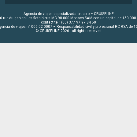
Agencia de viajes especializada crucero – CRUISELINE
6 rue du gabian Les flots bleus MC 98 000 Monaco SAM con un capital de 150 000
contact tel : (00) 377 97 97 84 50
gencia de viajes n° 006 02 0007 – Responsabilidad civil y profesional RC RSA de
© CRUISELINE 2026 - all rights reserved