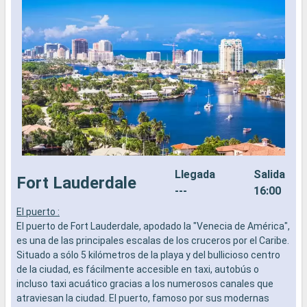
Llegada
Salida
Fort Lauderdale
---
16:00
El puerto :
El puerto de Fort Lauderdale, apodado la "Venecia de América",
1
es una de las principales escalas de los cruceros por el Caribe.
Situado a sólo 5 kilómetros de la playa y del bullicioso centro
D
de la ciudad, es fácilmente accesible en taxi, autobús o
u
incluso taxi acuático gracias a los numerosos canales que
s
atraviesan la ciudad. El puerto, famoso por sus modernas
t