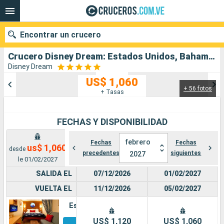
Encontrar un crucero
Crucero Disney Dream: Estados Unidos, Bahamas salida desde Fort Lauderdale
Disney Dream
US$ 1,060
+ 56 fotos
Nuestros destinos
+ Tasas
Fecha de salida
FECHAS Y DISPONIBILIDAD
Puertos
Compañías
febrero
Fechas
Fechas
us$ 1,060
desde
precedentes
siguientes
2027
Buscar
le 01/02/2027
SALIDA EL
07/12/2026
01/02/2027
VUELTA EL
11/12/2026
05/02/2027
Estándar
Otros
US$ 1,120
US$ 1,060