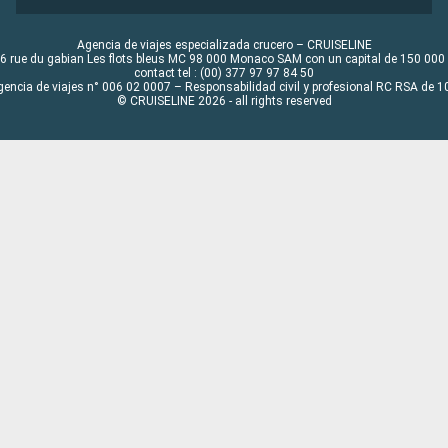
Agencia de viajes especializada crucero – CRUISELINE
6 rue du gabian Les flots bleus MC 98 000 Monaco SAM con un capital de 150 000
contact tel : (00) 377 97 97 84 50
gencia de viajes n° 006 02 0007 – Responsabilidad civil y profesional RC RSA de
© CRUISELINE 2026 - all rights reserved