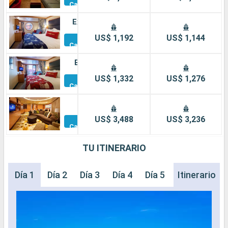
Camarotes
Exterior
Otros
US$ 1,192
US$ 1,144
Camarotes
Balcón
Otros
US$ 1,332
US$ 1,276
Camarotes
Suite
Otros
US$ 3,488
US$ 3,236
Camarotes
TU ITINERARIO
Día 1
Día 2
Día 3
Día 4
Día 5
Itinerario