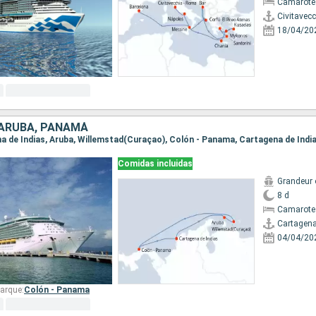
Camarote
Civitavec
18/04/20
 ARUBA, PANAMÁ
ena de Indias, Aruba, Willemstad(Curaçao), Colón - Panama, Cartagena de Indi
Comidas incluidas
Grandeur 
8 d
Camarote
Cartagena
04/04/20
arque:
Colón - Panama