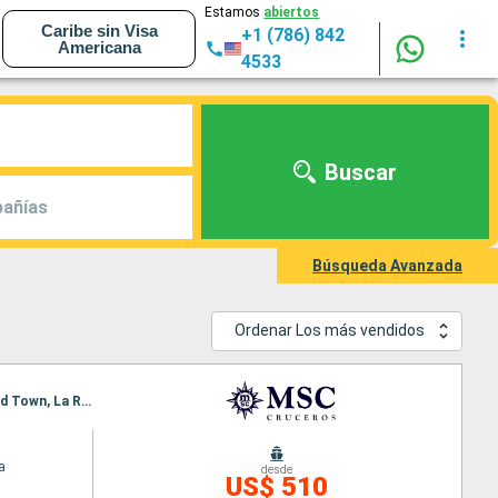
Estamos
abiertos
Caribe sin Visa
+1 (786) 842
Americana
4533
Buscar
añías
Búsqueda Avanzada
Ordenar Los más vendidos
Itinerario : La Romana, Isla Catalina, Bridgetown, Fort-de-France, Pointe a pitre (Guadalupe), Road Town, La Romana
a
desde
US$ 510