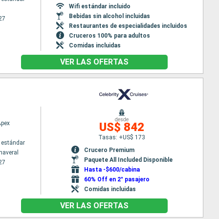
Wifi estándar incluido
Bebidas sin alcohol incluidas
27
Restaurantes de especialidades incluidos
Cruceros 100% para adultos
Comidas incluidas
VER LAS OFERTAS
desde
Apex
US$ 842
Tasas: +US$ 173
 estándar
Crucero Premium
naveral
Paquete All Included Disponible
27
Hasta -$600/cabina
60% Off en 2° pasajero
Comidas incluidas
VER LAS OFERTAS