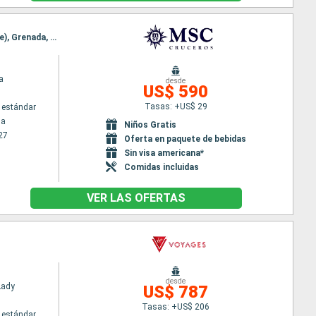
Itinerario : La Romana, Isla Catalina, Oranjestad (Aruba), Willemstad(Curaçao), Kralendjik (Bonaire), Grenada, La Romana
a
desde
US$ 590
Tasas: +US$ 29
 estándar
na
Niños Gratis
27
Oferta en paquete de bebidas
Sin visa americana*
Comidas incluidas
VER LAS OFERTAS
desde
Lady
US$ 787
Tasas: +US$ 206
 estándar