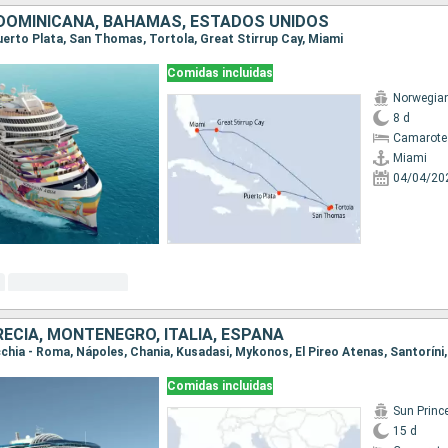
DOMINICANA, BAHAMAS, ESTADOS UNIDOS
Puerto Plata, San Thomas, Tortola, Great Stirrup Cay, Miami
Comidas incluidas
Norwegia
8 d
Camarote
Miami
04/04/20
RECIA, MONTENEGRO, ITALIA, ESPAÑA
Comidas incluidas
Sun Princ
15 d