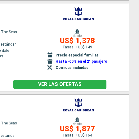
 The Seas
desde
US$ 1,378
 estándar
Tasas: +US$ 149
erdale
Precio especial familias
27
Hasta -60% en el 2° pasajero
Comidas incluidas
VER LAS OFERTAS
 The Seas
desde
US$ 1,877
Tasas: +US$ 164
 estándar