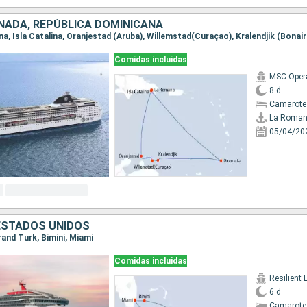
NADA, REPÚBLICA DOMINICANA
Comidas incluidas
MSC Oper
8 d
Camarote
La Roma
05/04/20
ESTADOS UNIDOS
Grand Turk, Bimini, Miami
Comidas incluidas
Resilient 
6 d
Camarote