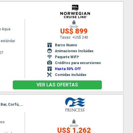
desde
n Aqua
US$ 899
Tasas: +US$ 240
 estándar
Barco Nuevo
Animaciones Incluidas
27
Paquete WiFi*
Créditos para excursiones
Hasta 50% Off
Comidas incluidas
VER LAS OFERTAS
Itinerario : Civitavecchia - Roma, Nápoles, Chania, Kusadasi, Mykonos, El Pireo Atenas, Santoríni, Bar, Corfú, Messine, Barcelona
ess
desde
US$ 1,262