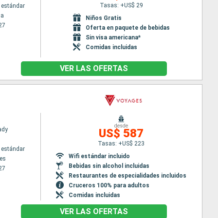
Tasas: +US$ 29
 estándar
na
Niños Gratis
27
Oferta en paquete de bebidas
Sin visa americana*
Comidas incluidas
VER LAS OFERTAS
desde
Lady
US$ 587
Tasas: +US$ 223
 estándar
Wifi estándar incluido
es
Bebidas sin alcohol incluidas
27
Restaurantes de especialidades incluidos
Cruceros 100% para adultos
Comidas incluidas
VER LAS OFERTAS