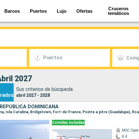
Cruceros
Barcos
Puertos
Lujo
Ofertas
temáticos
Puertos
Comp
bril 2027
Sus criterios de búsqueda:
rados
abril 2027 - 2028
REPÚBLICA DOMINICANA
Comidas incluidas
MSC Oper
8 d