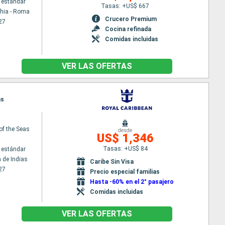
 estándar
Tasas: +US$ 667
chia - Roma
Crucero Premium
27
Cocina refinada
Comidas incluidas
VER LAS OFERTAS
as
of the Seas
desde
US$ 1,346
Tasas: +US$ 84
 estándar
 de Indias
Caribe Sin Visa
27
Precio especial familias
Hasta -60% en el 2° pasajero
Comidas incluidas
VER LAS OFERTAS