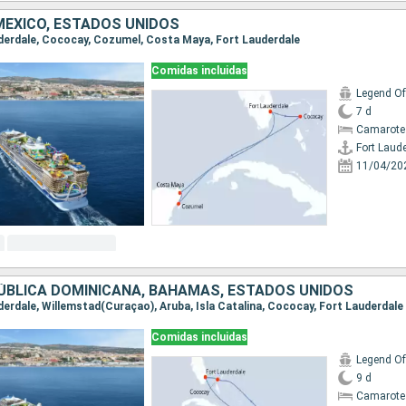
ÉXICO, ESTADOS UNIDOS
auderdale, Cococay, Cozumel, Costa Maya, Fort Lauderdale
Comidas incluidas
Legend Of
7 d
Camarote
Fort Laud
11/04/20
ÚBLICA DOMINICANA, BAHAMAS, ESTADOS UNIDOS
uderdale, Willemstad(Curaçao), Aruba, Isla Catalina, Cococay, Fort Lauderdale
Comidas incluidas
Legend Of
9 d
Camarote