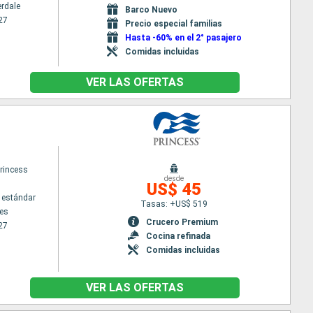
erdale
Barco Nuevo
27
Precio especial familias
Hasta -60% en el 2° pasajero
Comidas incluidas
VER LAS OFERTAS
rincess
desde
US$ 45
 estándar
Tasas: +US$ 519
es
Crucero Premium
27
Cocina refinada
Comidas incluidas
VER LAS OFERTAS