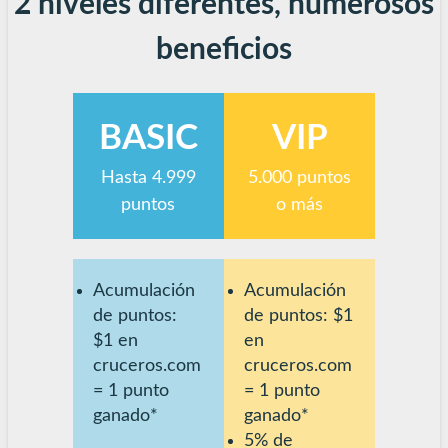
2 niveles diferentes, numerosos
beneficios
BASIC
VIP
Hasta 4.999
5.000 puntos
puntos
o más
Acumulación
Acumulación
de puntos:
de puntos: $1
$1 en
en
cruceros.com
cruceros.com
= 1 punto
= 1 punto
ganado*
ganado*
5% de