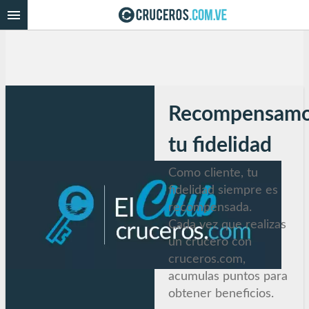
Recompensam
tu fidelidad
Como cliente, tu
fidelidad siempre es
recompensada.
Cada vez que realizas
un crucero con
cruceros.com,
acumulas puntos para
obtener beneficios.