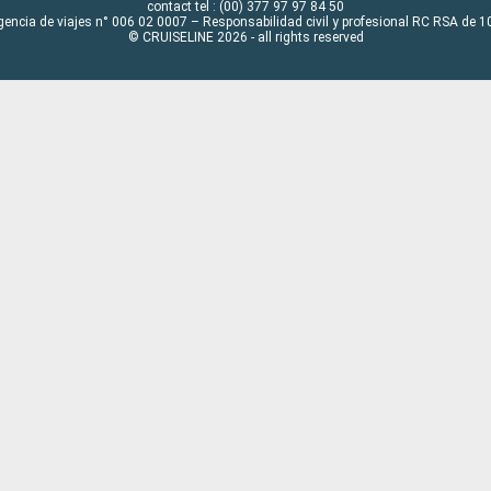
contact tel : (00) 377 97 97 84 50
gencia de viajes n° 006 02 0007 – Responsabilidad civil y profesional RC RSA de
© CRUISELINE 2026 - all rights reserved