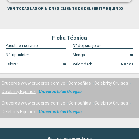
VER TODAS LAS OPINIONES CLIENTE DE CELEBRITY EQUINOX
Ficha Técnica
Puesta en servicio:
N° de pasajeros:
N° tripunlates:
Manga:
m
Eslora:
m
Velocidad:
Nudos
Cruceros www.cruceros.com.ve
Compañías
Celebrity Cruises
Celebrity Equinox
Cruceros Islas Griegas
Cruceros www.cruceros.com.ve
Compañías
Celebrity Cruises
Celebrity Equinox
Cruceros Islas Griegas
Barcos más populares