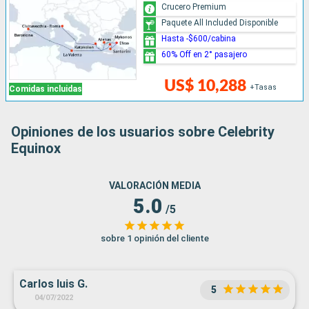
Crucero Premium
Paquete All Included Disponible
Hasta -$600/cabina
60% Off en 2° pasajero
US$ 10,288
+Tasas
Comidas incluidas
Opiniones de los usuarios sobre Celebrity
Equinox
VALORACIÓN MEDIA
5.0
/5
sobre 1 opinión del cliente
Carlos luis G.
5
04/07/2022