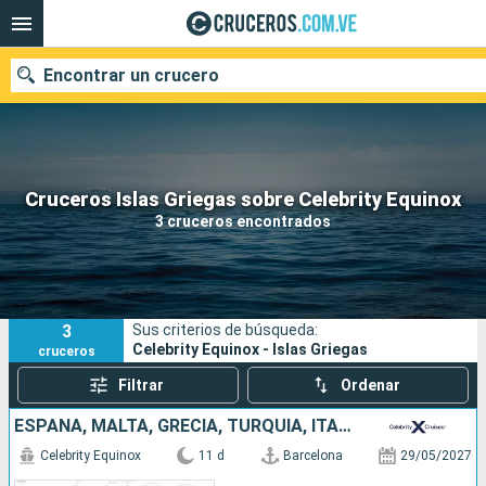
Encontrar un crucero
Nuestros destinos
Cruceros Islas Griegas sobre Celebrity Equinox
3 cruceros encontrados
Fecha de salida
Puertos
Compañías
3
Sus criterios de búsqueda:
Buscar
Celebrity Equinox - Islas Griegas
cruceros
Filtrar
Ordenar
ESPAÑA, MALTA, GRECIA, TURQUÍA, ITALIA
Celebrity Equinox
11 d
Barcelona
29/05/2027