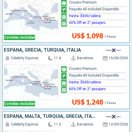
Crucero Premium
Paquete All Included Disponible
Hasta -$600/cabina
60% Off en 2° pasajero
US$ 1,098
+Tasas
Comidas incluidas
ESPAÑA, GRECIA, TURQUÍA, ITALIA
Celebrity Equinox
11 d
Barcelona
15/08/2026
Crucero Premium
Paquete All Included Disponible
Hasta -$600/cabina
60% Off en 2° pasajero
US$ 1,248
+Tasas
Comidas incluidas
ESPAÑA, MALTA, TURQUÍA, GRECIA, ITALIA
Celebrity Equinox
11 d
Barcelona
12/09/2026