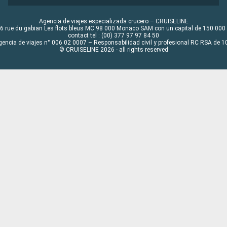
Agencia de viajes especializada crucero – CRUISELINE
6 rue du gabian Les flots bleus MC 98 000 Monaco SAM con un capital de 150 000
contact tel : (00) 377 97 97 84 50
gencia de viajes n° 006 02 0007 – Responsabilidad civil y profesional RC RSA de
© CRUISELINE 2026 - all rights reserved