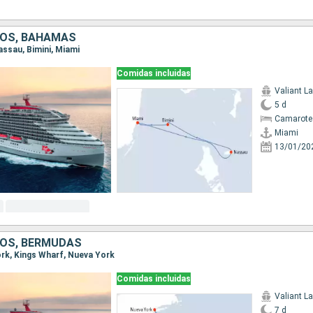
DOS, BAHAMAS
Nassau, Bimini, Miami
Comidas incluidas
Valiant L
5 d
Camarote
Miami
13/01/20
OS, BERMUDAS
York, Kings Wharf, Nueva York
Comidas incluidas
Valiant L
7 d