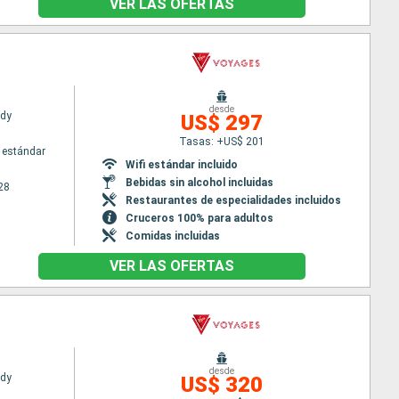
VER LAS OFERTAS
desde
ady
US$ 297
Tasas: +US$ 201
 estándar
Wifi estándar incluido
Bebidas sin alcohol incluidas
28
Restaurantes de especialidades incluidos
Cruceros 100% para adultos
Comidas incluidas
VER LAS OFERTAS
desde
ady
US$ 320