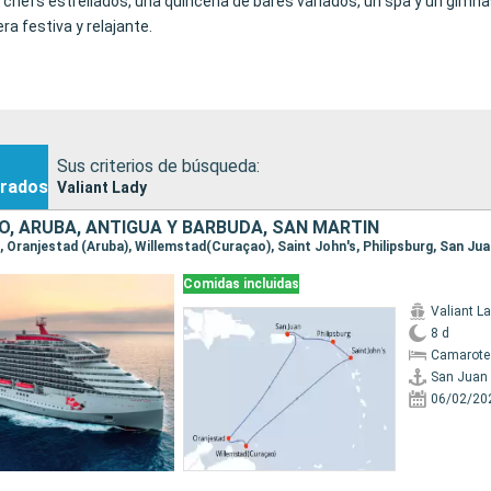
hefs estrellados, una quincena de bares variados, un spa y un gimnas
 festiva y relajante.
Sus criterios de búsqueda:
rados
Valiant Lady
O, ARUBA, ANTIGUA Y BARBUDA, SAN MARTÍN
n, Oranjestad (Aruba), Willemstad(Curaçao), Saint John's, Philipsburg, San Ju
Comidas incluidas
Valiant L
8 d
Camarote
San Juan
06/02/20