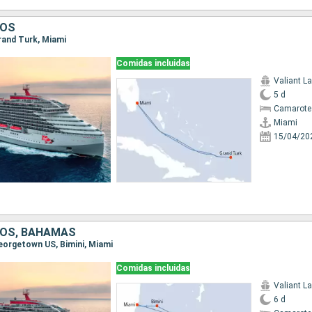
DOS
Grand Turk, Miami
Comidas incluidas
Valiant L
5 d
Camarote
Miami
15/04/20
DOS, BAHAMAS
Georgetown US, Bimini, Miami
Comidas incluidas
Valiant L
6 d