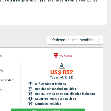
io de última generación. El ambiente es vibrante, con noches
Ordenar Los más vendidos
an
desde
ady
US$ 852
Tasas: +US$ 240
 estándar
Wifi estándar incluido
Bebidas sin alcohol incluidas
27
Restaurantes de especialidades incluidos
Cruceros 100% para adultos
Comidas incluidas