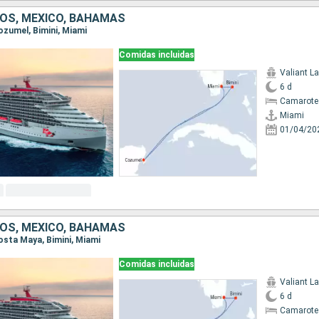
OS, MÉXICO, BAHAMAS
Cozumel, Bimini, Miami
Comidas incluidas
Valiant L
6 d
Camarote
Miami
01/04/20
OS, MÉXICO, BAHAMAS
Costa Maya, Bimini, Miami
Comidas incluidas
Valiant L
6 d
Camarote