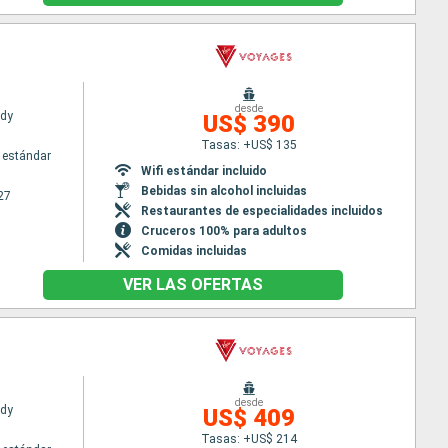
desde
ady
US$ 390
Tasas: +US$ 135
 estándar
Wifi estándar incluido
Bebidas sin alcohol incluidas
27
Restaurantes de especialidades incluidos
Cruceros 100% para adultos
Comidas incluidas
VER LAS OFERTAS
desde
ady
US$ 409
Tasas: +US$ 214