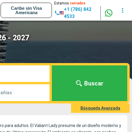
Estamos
cerrados
Caribe sin Visa
+1 (786) 842
Americana
4533
26 - 2027
Buscar
añías
Búsqueda Avanzada
ero para adultos. El Valiant Lady presume de un diseño moderno y