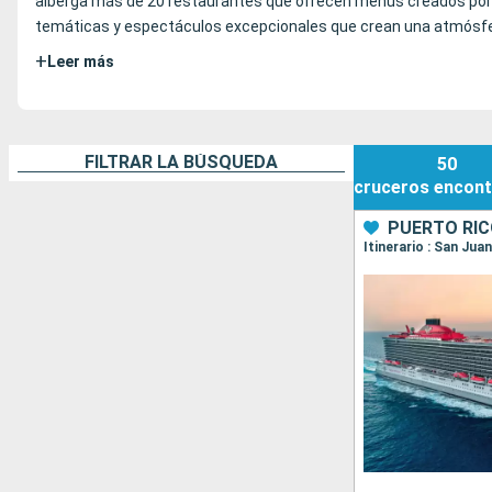
alberga más de 20 restaurantes que ofrecen menús creados por c
temáticas y espectáculos excepcionales que crean una atmósfera
+
Leer más
FILTRAR LA BÚSQUEDA
50
cruceros
encont
PUERTO RIC
Itinerario : San Jua