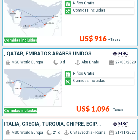
Niños Gratis
Comidas incluidas
US$ 916
+Tasas
Comidas incluidas
, QATAR, EMIRATOS ÁRABES UNIDOS
MSC World Europa
8 d
Abu Dhabi
27/03/2028
Niños Gratis
Comidas incluidas
US$ 1,096
+Tasas
Comidas incluidas
ITALIA, GRECIA, TURQUÍA, CHIPRE, EGIPTO, OMAN, QATAR, EMIRATOS ÁRABES UNIDOS
MSC World Europa
21 d
Civitavecchia - Roma
21/11/2027