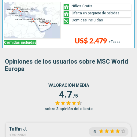
Niños Gratis
Oferta en paquete de bebidas
Comidas incluidas
US$ 2,479
+Tasas
Comidas incluidas
Opiniones de los usuarios sobre MSC World
Europa
VALORACIÓN MEDIA
4.7
/5
sobre 3 opinión del cliente
Taffin J.
4
17/01/2025