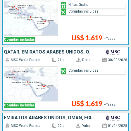
Niños Gratis
Comidas incluidas
US$ 1,619
+Tasas
Comidas incluidas
QATAR, EMIRATOS ÁRABES UNIDOS, OMAN, EGIPTO, MALTA, ITALIA
MSC World Europa
21 d
Doha
30/03/2028
Comidas incluidas
US$ 1,619
+Tasas
Comidas incluidas
EMIRATOS ÁRABES UNIDOS, OMAN, EGIPTO, MALTA, ITALIA, FRANCIA, ESPAÑA
MSC World Europa
22 d
Dubai
01/04/2028