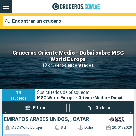
Encontrar un crucero
Cruceros Oriente Medio - Dubai sobre MSC
Nuestros destinos
World Europa
13 cruceros encontrados
Fecha de salida
Puertos
Compañías
13
Sus criterios de búsqueda:
Buscar
MSC World Europa - Oriente Medio - Dubai
cruceros
Filtrar
Ordenar
EMIRATOS ÁRABES UNIDOS, , QATAR
MSC World Europa
8 d
Doha
20/01/2028