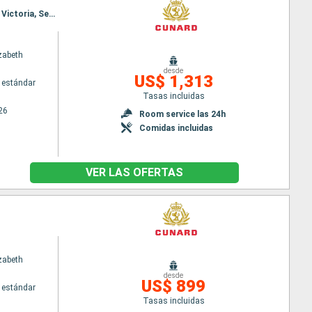
Itinerario : Seattle, Ketchikán, Icy Strait Point, Glacier Bay, Hubard Glacier, Juneau, Haines, Sitka, Victoria, Seattle
zabeth
desde
US$ 1,313
 estándar
Tasas incluidas
26
Room service las 24h
Comidas incluidas
VER LAS OFERTAS
zabeth
desde
US$ 899
 estándar
Tasas incluidas