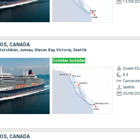
17/09/20
OS, CANADÁ
 Ketchikán, Juneau, Glacier Bay, Victoria, Seattle
Comidas incluidas
Queen Eli
8 d
Camarote
Seattle
20/08/20
OS, CANADÁ