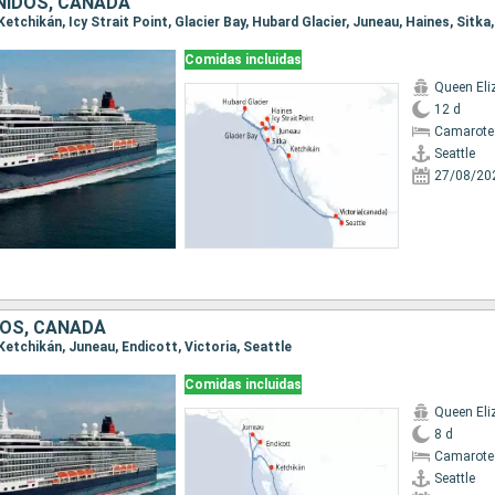
NIDOS, CANADÁ
Comidas incluidas
Queen Eli
12 d
Camarote
Seattle
27/08/20
OS, CANADÁ
, Ketchikán, Juneau, Endicott, Victoria, Seattle
Comidas incluidas
Queen Eli
8 d
Camarote
Seattle