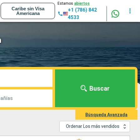
Estamos
abiertos
Caribe sin Visa
+1 (786) 842
Americana
4533
h
Buscar
añías
Búsqueda Avanzada
Ordenar Los más vendidos