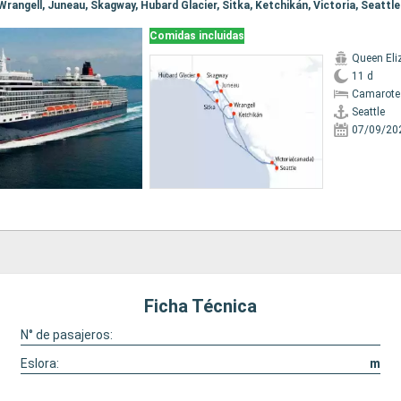
, Wrangell, Juneau, Skagway, Hubard Glacier, Sitka, Ketchikán, Victoria, Seattle
Comidas incluidas
Queen Eli
11 d
Camarote
Seattle
07/09/20
Ficha Técnica
N° de pasajeros:
Eslora:
m