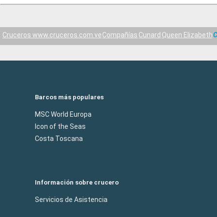
Cruceros www.cruceros.com.ve
Compañías
Cunard
Queen Elizabeth
C
Barcos más populares
MSC World Europa
Icon of the Seas
Costa Toscana
Información sobre crucero
Servicios de Asistencia