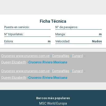
Ficha Técnica
Puesta en servicio:
N° de pasajeros:
N° tripunlates:
Manga:
m
Eslora:
m
Velocidad:
Nudos
Cruceros www.cruceros.com.ve
Compañías
Cunard
Queen Elizabeth
Cruceros Riviera Mexicana
Cruceros www.cruceros.com.ve
Compañías
Cunard
Queen Elizabeth
Cruceros Riviera Mexicana
Barcos más populares
MSC World Europa