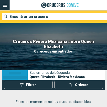
Encontrar un crucero
Cruceros Riviera Mexicana sobre Queen
Nuestros destinos
Elizabeth
0 cruceros encontrados
Fecha de salida
Puertos
Compañías
Sus criterios de búsqueda:
Buscar
Queen Elizabeth - Riviera Mexicana
Filtrar
Ordenar
En estos momentos no hay cruceros disponibles.