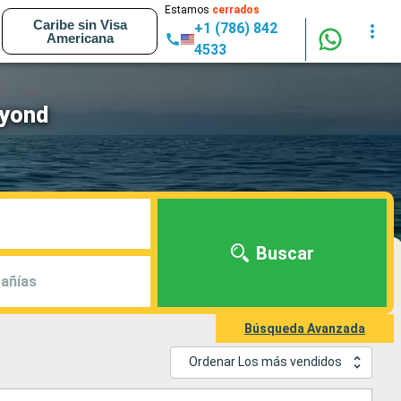
Estamos
cerrados
Caribe sin Visa
+1 (786) 842
Americana
4533
eyond
Buscar
añías
Búsqueda Avanzada
Ordenar Los más vendidos