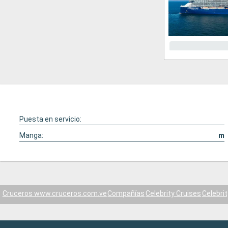
Puesta en servicio:
Manga:
m
Cruceros www.cruceros.com.ve
Compañías
Celebrity Cruises
Celebri