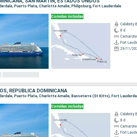
MINICANA, SAN MARTÍN, ESTADOS UNIDOS
uderdale, Puerto Plata, Charlotte Amalie, Philipsburg, Fort Lauderdale
Comidas incluidas
Celebrity
8 d
Camarote
Fort Laud
29/11/20
OS, REPÚBLICA DOMINICANA
uderdale, Puerto Plata, Charlotte Amalie, Basseterre (St Kitts), Fort Lauderda
Comidas incluidas
Celebrity
8 d
Camarote
Fort Laud