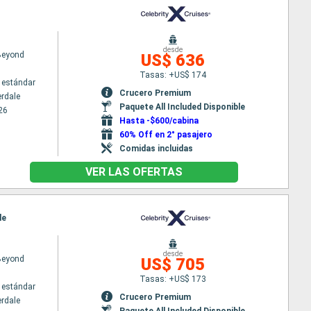
desde
 Beyond
US$ 636
Tasas: +US$ 174
 estándar
Crucero Premium
erdale
Paquete All Included Disponible
26
Hasta -$600/cabina
60% Off en 2° pasajero
Comidas incluidas
VER LAS OFERTAS
le
desde
 Beyond
US$ 705
Tasas: +US$ 173
 estándar
Crucero Premium
erdale
Paquete All Included Disponible