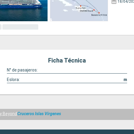
18/04/20
Ficha Técnica
N° de pasajeros:
Eslora:
m
ty Beyond
Cruceros Islas Vírgenes