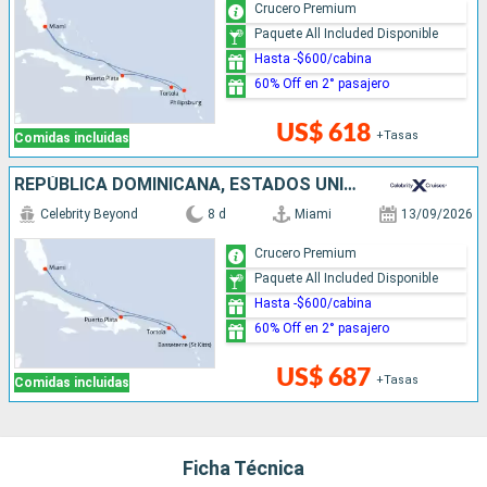
Crucero Premium
Paquete All Included Disponible
Hasta -$600/cabina
60% Off en 2° pasajero
US$ 618
+Tasas
Comidas incluidas
REPÚBLICA DOMINICANA, ESTADOS UNIDOS
Celebrity Beyond
8 d
Miami
13/09/2026
Crucero Premium
Paquete All Included Disponible
Hasta -$600/cabina
60% Off en 2° pasajero
US$ 687
+Tasas
Comidas incluidas
Ficha Técnica