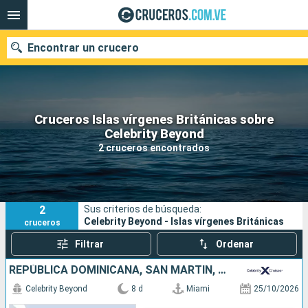
Encontrar un crucero
Cruceros Islas vírgenes Británicas sobre
Nuestros destinos
Celebrity Beyond
2 cruceros encontrados
Fecha de salida
Puertos
Compañías
2
Sus criterios de búsqueda:
Buscar
Celebrity Beyond - Islas vírgenes Británicas
cruceros
Filtrar
Ordenar
REPÚBLICA DOMINICANA, SAN MARTÍN, ESTADOS UNIDOS
Celebrity Beyond
8 d
Miami
25/10/2026