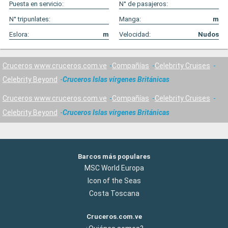
Puesta en servicio:
N° de pasajeros:
N° tripunlates:
Manga:
m
Eslora:
m
Velocidad:
Nudos
Cruceros www.cruceros.com.ve
Compañías
Celebrity Cruises
Celebrity Beyond
Cruceros Islas vírgenes Británicas
Cruceros www.cruceros.com.ve
Compañías
Celebrity Cruises
Celebrity Beyond
Cruceros Islas vírgenes Británicas
Barcos más populares
MSC World Europa
Icon of the Seas
Costa Toscana
Cruceros.com.ve