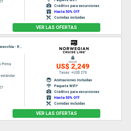
27
Créditos para excursiones
Hasta 50% Off
Comidas incluidas
VER LAS OFERTAS
Itinerario : Ravenna, Dubrovnik, Bar, Salerno, Livorno, Toulon, Palma de Mallorca, Barcelona, Civitavecchia - Roma
desde
n Prima
US$ 2,249
Tasas: +US$ 270
 estándar
Animaciones Incluidas
Paquete WiFi*
27
Créditos para excursiones
Hasta 50% Off
Comidas incluidas
VER LAS OFERTAS