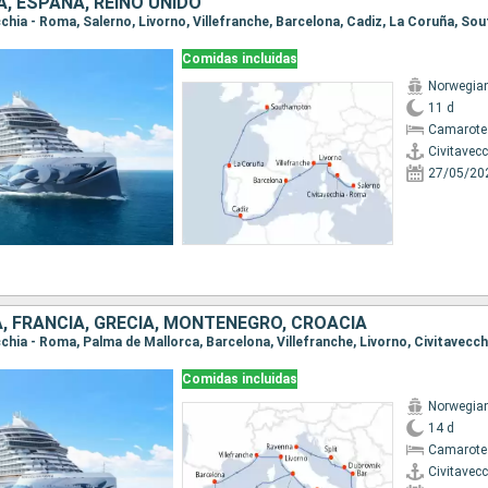
IA, ESPAÑA, REINO UNIDO
ecchia - Roma, Salerno, Livorno, Villefranche, Barcelona, Cadiz, La Coruña, S
Comidas incluidas
Norwegia
11 d
Camarote
Civitavec
27/05/20
A, FRANCIA, GRECIA, MONTENEGRO, CROACIA
Comidas incluidas
Norwegia
14 d
Camarote
Civitavec