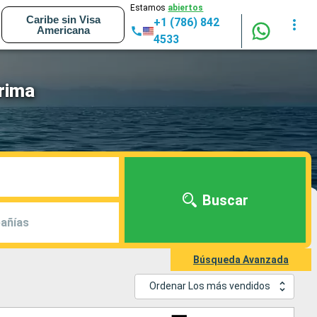
Estamos
abiertos
Caribe sin Visa
+1 (786) 842
Americana
4533
rima
Buscar
añías
Búsqueda Avanzada
Ordenar Los más vendidos