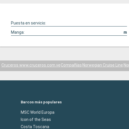
Puesta en servicio:
Manga:
m
Cruceros www.cruceros.com.ve
Compañías
Norwegian Cruise Line
No
Barcos más populares
MSC World Europa
Icon of the Seas
Costa Toscana