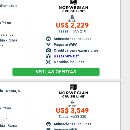
outhampton
desde
n Prima
US$ 2,229
Tasas: +US$ 210
 estándar
Animaciones Incluidas
chia - Roma
Paquete WiFi*
27
Créditos para excursiones
Hasta 50% Off
Comidas incluidas
VER LAS OFERTAS
Itinerario : Civitavecchia - Roma, Palma de Mallorca, Barcelona, Villefranche, Livorno, Civitavecchia - Roma, Salerno, Messine, Corfú, Bar, Dubrovnik, Split, Ravenna
desde
n Prima
US$ 3,549
Tasas: +US$ 330
 estándar
Animaciones Incluidas
chia - Roma
Paquete WiFi*