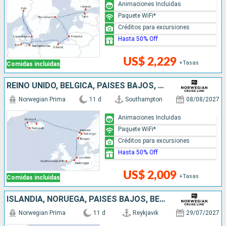
Animaciones Incluidas
Paquete WiFi*
Créditos para excursiones
Hasta 50% Off
US$ 2,229
+Tasas
Comidas incluidas
REINO UNIDO, BÉLGICA, PAISES BAJOS, NORUEGA, ISLANDIA
Norwegian Prima
11 d
Southampton
08/08/2027
Animaciones Incluidas
Paquete WiFi*
Créditos para excursiones
Hasta 50% Off
US$ 2,009
+Tasas
Comidas incluidas
ISLANDIA, NORUEGA, PAISES BAJOS, BÉLGICA, REINO UNIDO
Norwegian Prima
11 d
Reykjavik
29/07/2027