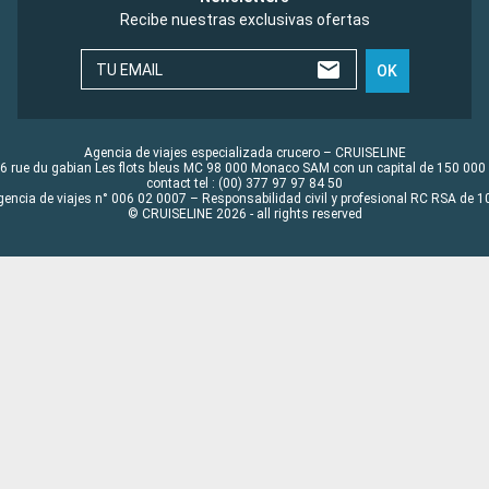
Recibe nuestras exclusivas ofertas
TU EMAIL
OK
Agencia de viajes especializada crucero – CRUISELINE
6 rue du gabian Les flots bleus MC 98 000 Monaco SAM con un capital de 150 000
contact tel : (00) 377 97 97 84 50
gencia de viajes n° 006 02 0007 – Responsabilidad civil y profesional RC RSA de
© CRUISELINE 2026 - all rights reserved