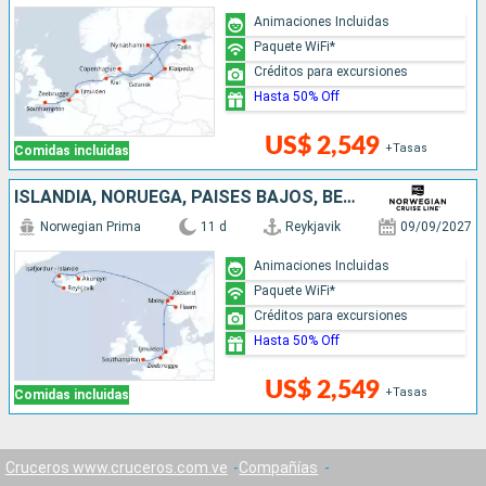
Animaciones Incluidas
Paquete WiFi*
Créditos para excursiones
Hasta 50% Off
US$ 2,549
+Tasas
Comidas incluidas
ISLANDIA, NORUEGA, PAISES BAJOS, BÉLGICA, REINO UNIDO
Norwegian Prima
11 d
Reykjavik
09/09/2027
Animaciones Incluidas
Paquete WiFi*
Créditos para excursiones
Hasta 50% Off
US$ 2,549
+Tasas
Comidas incluidas
Cruceros www.cruceros.com.ve
Compañías