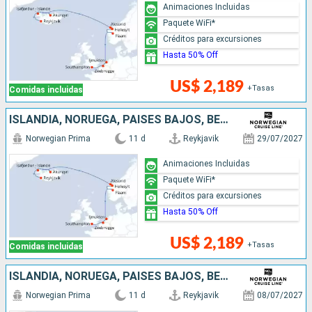
Animaciones Incluidas
Paquete WiFi*
Créditos para excursiones
Hasta 50% Off
US$ 2,189
+Tasas
Comidas incluidas
ISLANDIA, NORUEGA, PAISES BAJOS, BÉLGICA, REINO UNIDO
Norwegian Prima
11 d
Reykjavik
29/07/2027
Animaciones Incluidas
Paquete WiFi*
Créditos para excursiones
Hasta 50% Off
US$ 2,189
+Tasas
Comidas incluidas
ISLANDIA, NORUEGA, PAISES BAJOS, BÉLGICA, REINO UNIDO
Norwegian Prima
11 d
Reykjavik
08/07/2027