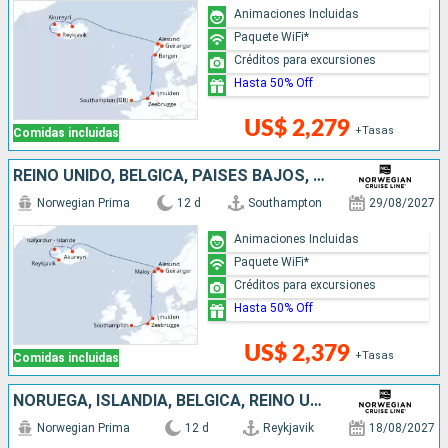
Animaciones Incluidas
Paquete WiFi*
Créditos para excursiones
Hasta 50% Off
US$ 2,279
+Tasas
Comidas incluidas
REINO UNIDO, BÉLGICA, PAISES BAJOS, NORUEGA, ISLANDIA
Norwegian Prima
12 d
Southampton
29/08/2027
Animaciones Incluidas
Paquete WiFi*
Créditos para excursiones
Hasta 50% Off
US$ 2,379
+Tasas
Comidas incluidas
NORUEGA, ISLANDIA, BÉLGICA, REINO UNIDO, PAISES BAJOS
Norwegian Prima
12 d
Reykjavik
18/08/2027