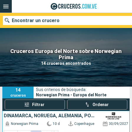
Encontrar un crucero
Cruceros Europa del Norte sobre Norwegian
Nuestros destinos
Prima
14 cruceros encontrados
Fecha de salida
Puertos
Compañías
14
Sus criterios de búsqueda:
Buscar
Norwegian Prima - Europa del Norte
cruceros
Filtrar
Ordenar
DINAMARCA, NORUEGA, ALEMANIA, POLONIA, LITUANIA, SUECIA, ESTONIA, FINLANDIA
Norwegian Prima
10 d
Copenhague
30/09/2027