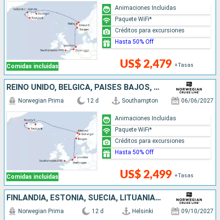
Animaciones Incluidas
Paquete WiFi*
Créditos para excursiones
Hasta 50% Off
US$ 2,479
+Tasas
Comidas incluidas
REINO UNIDO, BÉLGICA, PAISES BAJOS, NORUEGA, ISLANDIA
Norwegian Prima
12 d
Southampton
06/06/2027
Animaciones Incluidas
Paquete WiFi*
Créditos para excursiones
Hasta 50% Off
US$ 2,499
+Tasas
Comidas incluidas
FINLANDIA, ESTONIA, SUECIA, LITUANIA, POLONIA, ALEMANIA, DINAMARCA, PAISES BAJOS, BÉLGICA, FRANCIA, REINO UNIDO
Norwegian Prima
12 d
Helsinki
09/10/2027