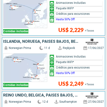
Animaciones Incluidas
Paquete WiFi*
Créditos para excursiones
Hasta 50% Off
US$ 2,229
+Tasas
Comidas incluidas
ISLANDIA, NORUEGA, PAISES BAJOS, BÉLGICA, REINO UNIDO
Norwegian Prima
11 d
Reykjavik
17/06/2027
Animaciones Incluidas
Paquete WiFi*
Créditos para excursiones
Hasta 50% Off
US$ 2,249
+Tasas
Comidas incluidas
REINO UNIDO, BÉLGICA, PAISES BAJOS, NORUEGA, ISLANDIA
Norwegian Prima
12 d
Southampton
27/06/2027