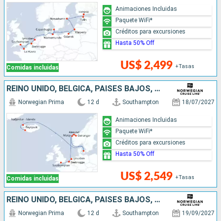
Animaciones Incluidas
Paquete WiFi*
Créditos para excursiones
Hasta 50% Off
US$ 2,499
+Tasas
Comidas incluidas
REINO UNIDO, BÉLGICA, PAISES BAJOS, NORUEGA, FÉROES (ISLAS), ISLANDIA
Norwegian Prima
12 d
Southampton
18/07/2027
Animaciones Incluidas
Paquete WiFi*
Créditos para excursiones
Hasta 50% Off
US$ 2,549
+Tasas
Comidas incluidas
REINO UNIDO, BÉLGICA, PAISES BAJOS, ALEMANIA, POLONIA, LITUANIA, SUECIA, ESTONIA, DINAMARCA
Norwegian Prima
12 d
Southampton
19/09/2027