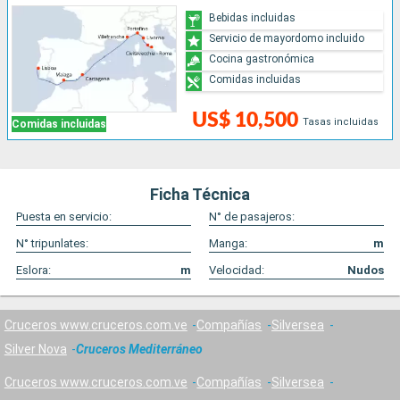
Bebidas incluidas
Servicio de mayordomo incluido
Cocina gastronómica
Comidas incluidas
US$ 10,500
Tasas incluidas
Comidas incluidas
Ficha Técnica
Puesta en servicio:
N° de pasajeros:
N° tripunlates:
Manga:
m
Eslora:
m
Velocidad:
Nudos
Cruceros www.cruceros.com.ve
Compañías
Silversea
Silver Nova
Cruceros Mediterráneo
Cruceros www.cruceros.com.ve
Compañías
Silversea