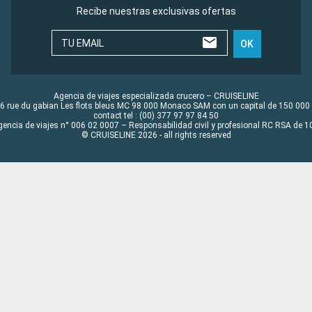
Recibe nuestras exclusivas ofertas
TU EMAIL
OK
Agencia de viajes especializada crucero – CRUISELINE
6 rue du gabian Les flots bleus MC 98 000 Monaco SAM con un capital de 150 000
contact tel : (00) 377 97 97 84 50
gencia de viajes n° 006 02 0007 – Responsabilidad civil y profesional RC RSA de
© CRUISELINE 2026 - all rights reserved