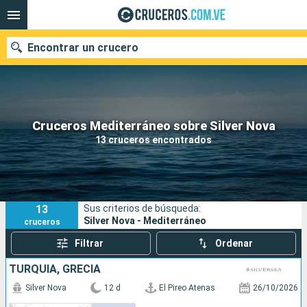
Encontrar un crucero
Nuestros destinos
Cruceros Mediterráneo sobre Silver Nova
13 cruceros encontrados
Fecha de salida
Puertos
Compañías
13
Sus criterios de búsqueda:
Buscar
Silver Nova - Mediterráneo
cruceros
Filtrar
Ordenar
TURQUÍA, GRECIA
Silver Nova
12 d
El Pireo Atenas
26/10/2026