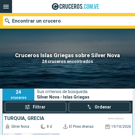
Encontrar un crucero
Nuestros destinos
Cruceros Islas Griegas sobre Silver Nova
24 cruceros encontrados
Fecha de salida
Puertos
Compañías
24
Sus criterios de búsqueda:
Buscar
Silver Nova - Islas Griegas
cruceros
Filtrar
Ordenar
TURQUÍA, GRECIA
Silver Nova
8 d
El Pireo Atenas
19/10/2026