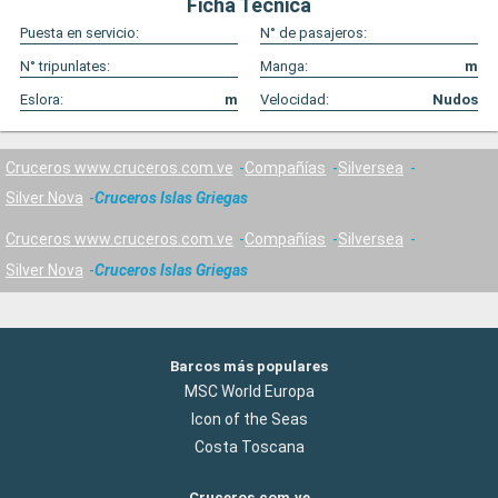
Ficha Técnica
Puesta en servicio:
N° de pasajeros:
N° tripunlates:
Manga:
m
Eslora:
m
Velocidad:
Nudos
Cruceros www.cruceros.com.ve
Compañías
Silversea
Silver Nova
Cruceros Islas Griegas
Cruceros www.cruceros.com.ve
Compañías
Silversea
Silver Nova
Cruceros Islas Griegas
Barcos más populares
MSC World Europa
Icon of the Seas
Costa Toscana
Cruceros.com.ve