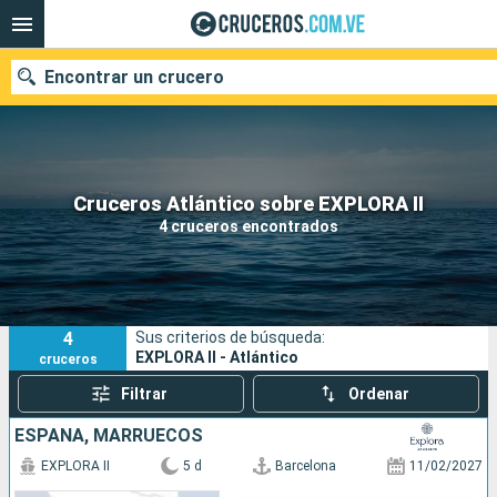
Encontrar un crucero
Nuestros destinos
Cruceros Atlántico sobre EXPLORA II
4 cruceros encontrados
Fecha de salida
Puertos
Compañías
4
Sus criterios de búsqueda:
Buscar
EXPLORA II - Atlántico
cruceros
Filtrar
Ordenar
ESPAÑA, MARRUECOS
EXPLORA II
5 d
Barcelona
11/02/2027