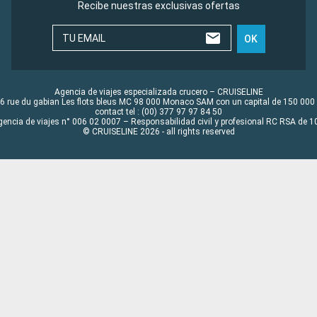
Recibe nuestras exclusivas ofertas
TU EMAIL
OK
Agencia de viajes especializada crucero – CRUISELINE
6 rue du gabian Les flots bleus MC 98 000 Monaco SAM con un capital de 150 000
contact tel : (00) 377 97 97 84 50
gencia de viajes n° 006 02 0007 – Responsabilidad civil y profesional RC RSA de
© CRUISELINE 2026 - all rights reserved