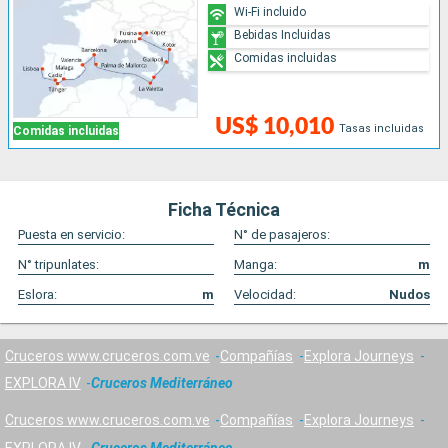
Wi-Fi incluido
Bebidas Incluidas
Comidas incluidas
US$ 10,010
Tasas incluidas
Comidas incluidas
Ficha Técnica
Puesta en servicio:
N° de pasajeros:
N° tripunlates:
Manga:
m
Eslora:
m
Velocidad:
Nudos
Cruceros www.cruceros.com.ve
Compañías
Explora Journeys
EXPLORA IV
Cruceros Mediterráneo
Cruceros www.cruceros.com.ve
Compañías
Explora Journeys
EXPLORA IV
Cruceros Mediterráneo