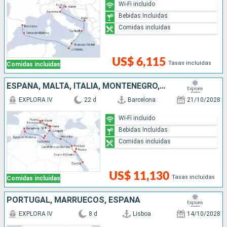
Wi-Fi incluido
Bebidas Incluidas
Comidas incluidas
US$ 6,115
Tasas incluidas
Comidas incluidas
ESPAÑA, MALTA, ITALIA, MONTENEGRO, ESLOVENIA, CROACIA, GRECIA, EGIPTO, JORDANIA, ARABIA SAUDÍ
EXPLORA IV
22 d
Barcelona
21/10/2028
Wi-Fi incluido
Bebidas Incluidas
Comidas incluidas
US$ 11,130
Tasas incluidas
Comidas incluidas
PORTUGAL, MARRUECOS, ESPAÑA
EXPLORA IV
8 d
Lisboa
14/10/2028