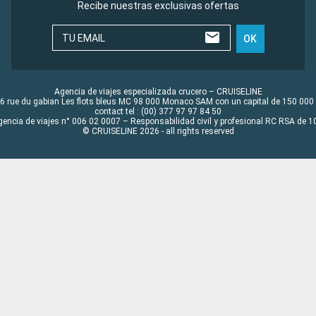
Recibe nuestras exclusivas ofertas
TU EMAIL
OK
Agencia de viajes especializada crucero – CRUISELINE
6 rue du gabian Les flots bleus MC 98 000 Monaco SAM con un capital de 150 000
contact tel : (00) 377 97 97 84 50
gencia de viajes n° 006 02 0007 – Responsabilidad civil y profesional RC RSA de
© CRUISELINE 2026 - all rights reserved