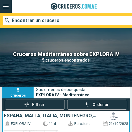
Encontrar un crucero
Nuestros destinos
Cruceros Mediterráneo sobre EXPLORA IV
5 cruceros encontrados
Fecha de salida
Puertos
Compañías
5
Sus criterios de búsqueda:
Buscar
EXPLORA IV - Mediterráneo
cruceros
Filtrar
Ordenar
ESPAÑA, MALTA, ITALIA, MONTENEGRO, ESLOVENIA
EXPLORA IV
11 d
Barcelona
21/10/2028