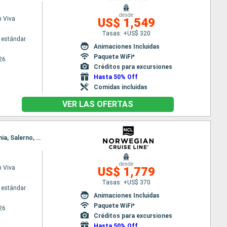
desde
 Viva
US$ 1,549
Tasas: +US$ 320
 estándar
Animaciones Incluidas
Paquete WiFi*
26
Créditos para excursiones
Hasta 50% Off
Comidas incluidas
VER LAS OFERTAS
Itinerario : Estambul, Kusadasi, Santoríni, Mykonos, El Pireo Atenas, Katakolon, La Valetta, Catania, Salerno, Civitavecchia - Roma
desde
 Viva
US$ 1,779
Tasas: +US$ 370
 estándar
Animaciones Incluidas
Paquete WiFi*
26
Créditos para excursiones
Hasta 50% Off