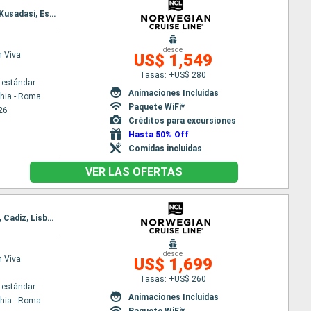
Itinerario : Civitavecchia - Roma, Livorno, Salerno, Catania, Heraklion, Mykonos, El Pireo Atenas, Kusadasi, Estambul
desde
 Viva
US$ 1,549
Tasas: +US$ 280
 estándar
Animaciones Incluidas
chia - Roma
Paquete WiFi*
26
Créditos para excursiones
Hasta 50% Off
Comidas incluidas
VER LAS OFERTAS
Itinerario : Civitavecchia - Roma, Livorno, Villefranche, Marsella, Barcelona, Ibiza, Alicante, Motril, Cadiz, Lisboa
desde
 Viva
US$ 1,699
Tasas: +US$ 260
 estándar
Animaciones Incluidas
chia - Roma
Paquete WiFi*