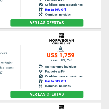
27
Créditos para excursiones
Hasta 50% Off
Comidas incluidas
VER LAS OFERTAS
desde
 Viva
US$ 1,759
Tasas: +US$ 240
 estándar
Animaciones Incluidas
chia - Roma
Paquete WiFi*
27
Créditos para excursiones
Hasta 50% Off
Comidas incluidas
VER LAS OFERTAS