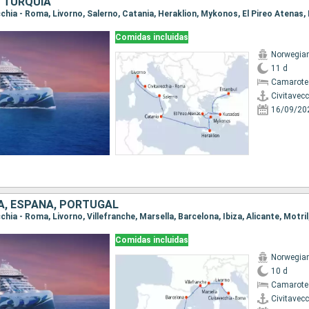
, TURQUÍA
Comidas incluidas
Norwegian
11 d
Camarote
Civitavec
16/09/20
IA, ESPAÑA, PORTUGAL
Comidas incluidas
Norwegian
10 d
Camarote
Civitavec