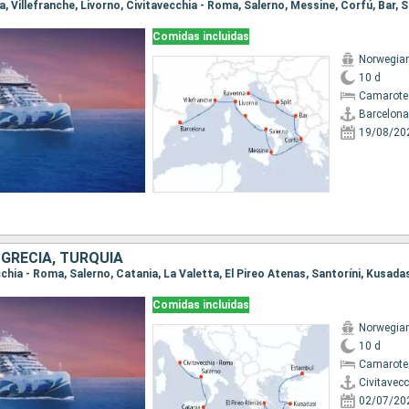
na, Villefranche, Livorno, Civitavecchia - Roma, Salerno, Messine, Corfú, Bar, S
Comidas incluidas
Norwegian
10 d
Camarote
Barcelona
19/08/20
, GRECIA, TURQUÍA
ecchia - Roma, Salerno, Catania, La Valetta, El Pireo Atenas, Santoríni, Kusada
Comidas incluidas
Norwegian
10 d
Camarote
Civitavec
02/07/20