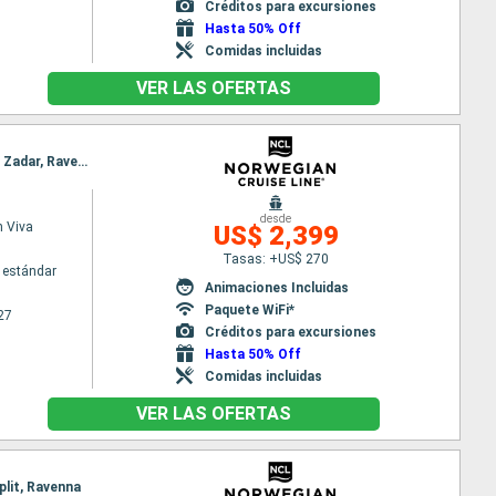
Créditos para excursiones
Hasta 50% Off
Comidas incluidas
VER LAS OFERTAS
Itinerario : Barcelona, Villefranche, La Spezia, Civitavecchia - Roma, Salerno, Messine, Corfú, Bar, Zadar, Ravenna
desde
 Viva
US$ 2,399
Tasas: +US$ 270
 estándar
Animaciones Incluidas
Paquete WiFi*
27
Créditos para excursiones
Hasta 50% Off
Comidas incluidas
VER LAS OFERTAS
plit, Ravenna