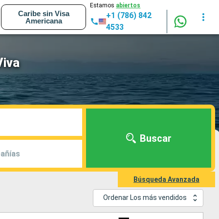
Estamos
abiertos
Caribe sin Visa
+1 (786) 842
Americana
4533
Viva
Buscar
añías
Búsqueda Avanzada
Ordenar Los más vendidos