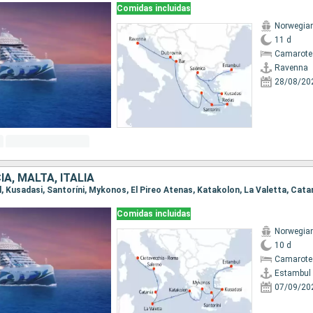
Comidas incluidas
Norwegian
11 d
Camarote
Ravenna
28/08/20
IA, MALTA, ITALIA
Comidas incluidas
Norwegian
10 d
Camarote
Estambul
07/09/20