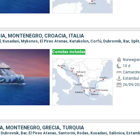
IA, MONTENEGRO, CROACIA, ITALIA
l, Kusadasi, Mykonos, El Pireo Atenas, Katakolon, Corfú, Dubrovnik, Bar, Spli
Comidas incluidas
Norwegian
10 d
Camarote
Estambul
26/09/20
IA, MONTENEGRO, GRECIA, TURQUÍA
, Dubrovnik, Bar, El Pireo Atenas, Santoríni, Rodas, Kusadasi, Salónica, Estamb