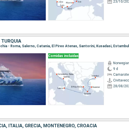
23/10/20
, TURQUÍA
ecchia - Roma, Salerno, Catania, El Pireo Atenas, Santoríni, Kusadasi, Estambul
Comidas incluidas
Norwegian
9 d
Camarote
Civitavec
28/08/20
IA, ITALIA, GRECIA, MONTENEGRO, CROACIA