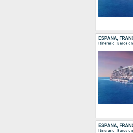
ESPAÑA, FRANC
ESPAÑA, FRANC
Itinerario : Barcelo