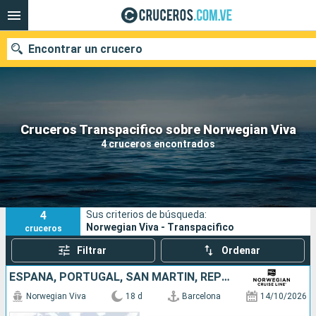
Encontrar un crucero
Nuestros destinos
Cruceros Transpacifico sobre Norwegian Viva
4 cruceros encontrados
Fecha de salida
Puertos
Compañías
4
Sus criterios de búsqueda:
Buscar
Norwegian Viva - Transpacifico
cruceros
Filtrar
Ordenar
ESPAÑA, PORTUGAL, SAN MARTÍN, REPÚBLICA DOMINICANA, JAMAICA, ESTADOS UNIDOS
Norwegian Viva
18 d
Barcelona
14/10/2026