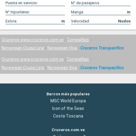
Puesta en servicio:
N° de pasajeros:
N° tripunlates:
Manga:
m
Eslora:
m
Velocidad:
Nudos
Cruceros www.cruceros.com.ve
Compañías
Norwegian Cruise Line
Norwegian Viva
Cruceros Transpacifico
Cruceros www.cruceros.com.ve
Compañías
Norwegian Cruise Line
Norwegian Viva
Cruceros Transpacifico
Barcos más populares
MSC World Europa
Icon of the Seas
Costa Toscana
Cruceros.com.ve