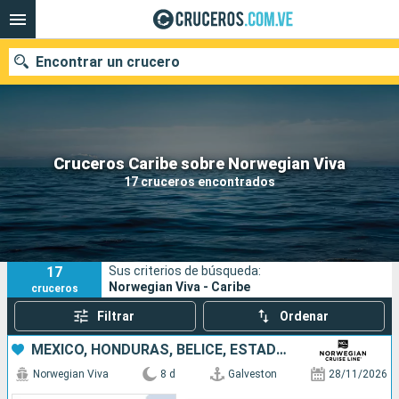
Encontrar un crucero
Nuestros destinos
Cruceros Caribe sobre Norwegian Viva
17 cruceros encontrados
Fecha de salida
Puertos
Compañías
17
Sus criterios de búsqueda:
Buscar
Norwegian Viva - Caribe
cruceros
Filtrar
Ordenar
MÉXICO, HONDURAS, BELICE, ESTADOS UNIDOS
Norwegian Viva
8 d
Galveston
28/11/2026