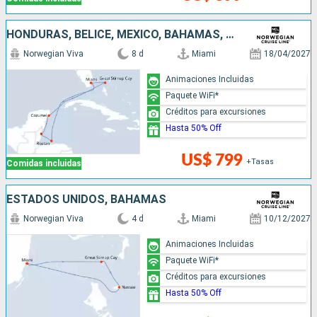
HONDURAS, BELICE, MÉXICO, BAHAMAS, ESTADOS UNIDOS
Norwegian Viva
8 d
Miami
18/04/2027
Animaciones Incluidas
Paquete WiFi*
Créditos para excursiones
Hasta 50% Off
US$ 799
+Tasas
Comidas incluidas
ESTADOS UNIDOS, BAHAMAS
Norwegian Viva
4 d
Miami
10/12/2027
Animaciones Incluidas
Paquete WiFi*
Créditos para excursiones
Hasta 50% Off