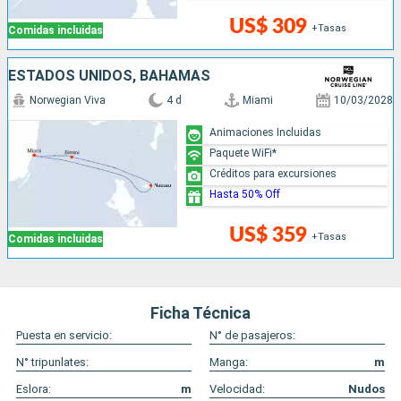
US$ 309
+Tasas
Comidas incluidas
ESTADOS UNIDOS, BAHAMAS
Norwegian Viva
4 d
Miami
10/03/2028
Animaciones Incluidas
Paquete WiFi*
Créditos para excursiones
Hasta 50% Off
US$ 359
+Tasas
Comidas incluidas
Ficha Técnica
Puesta en servicio:
N° de pasajeros:
N° tripunlates:
Manga:
m
Eslora:
m
Velocidad:
Nudos