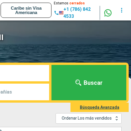
Estamos
cerrados
Caribe sin Visa
+1 (786) 842
Americana
4533
I
Buscar
añías
Búsqueda Avanzada
Ordenar Los más vendidos