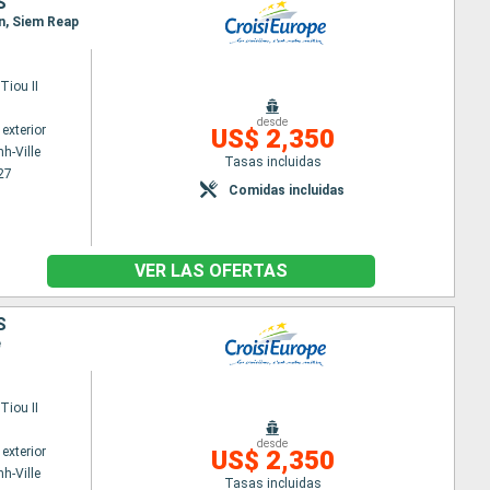
S
n, Siem Reap
iou II
desde
exterior
US$ 2,350
h-Ville
Tasas incluidas
27
Comidas incluidas
VER LAS OFERTAS
S
e
iou II
desde
exterior
US$ 2,350
h-Ville
Tasas incluidas