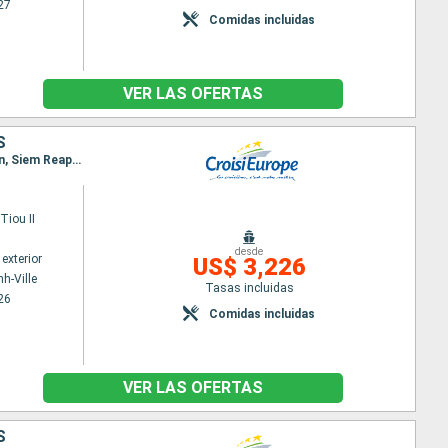
27
Comidas incluidas
VER LAS OFERTAS
S
Itinerario : Ho Chi Minh-Ville, Cai Be, Sa Dec, Chau Doc, Phnom Penh, Kampong Chhnang, Koh Chen, Siem Reap, Angkor, Siem Reap, Angkor
iou II
desde
exterior
US$ 3,226
h-Ville
Tasas incluidas
26
Comidas incluidas
VER LAS OFERTAS
S