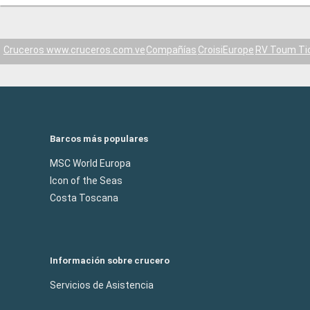
Cruceros www.cruceros.com.ve
Compañías
CroisiEurope
RV Toum Tio
Barcos más populares
MSC World Europa
Icon of the Seas
Costa Toscana
Información sobre crucero
Servicios de Asistencia