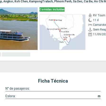
eap, Angkor, Koh Chen, KampongTralach, Phnom Penh, Sa Dec, Cai Be, Ho Chi M
Comidas incluidas
RV Toum T
11 d
Camarote 
Siem Rea
11/09/20
Ficha Técnica
N° de pasajeros:
Eslora:
m