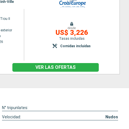
inh-Ville
iou II
desde
exterior
US$ 3,226
p
Tasas incluidas
26
Comidas incluidas
VER LAS OFERTAS
N° tripunlates:
Velocidad:
Nudos