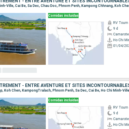
TREMENT - ENTRE AVENTURE ET SITES INCONTOURNABLE
 Minh-Ville, Cai Be, Sa Dec, Chau Doc, Phnom Penh, Kampong Chhnang, Koh Che
Comidas incluidas
RV Toum T
9 d
Camarote 
Ho Chi Min
01/04/20
TREMENT - ENTRE AVENTURE ET SITES INCONTOURNABLE
eap, Koh Chen, KampongTralach, Phnom Penh, Sa Dec, Cai Be, Ho Chi Minh-Vill
Comidas incluidas
RV Toum T
9 d
Camarote 
Ho Chi Min