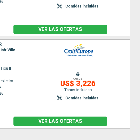
26
Comidas incluidas
VER LAS OFERTAS
S
inh-Ville
iou II
desde
exterior
US$ 3,226
p
Tasas incluidas
26
Comidas incluidas
VER LAS OFERTAS