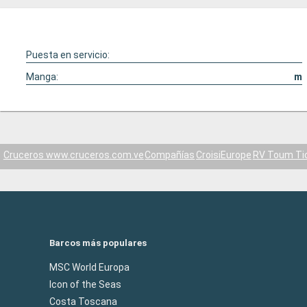
Puesta en servicio:
Manga:
m
Cruceros www.cruceros.com.ve
Compañías
CroisiEurope
RV Toum Tio
Barcos más populares
MSC World Europa
Icon of the Seas
Costa Toscana