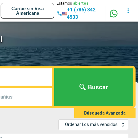
Estamos
abiertos
Caribe sin Visa
+1 (786) 842
Americana
4533
I
Buscar
añías
Búsqueda Avanzada
Ordenar Los más vendidos