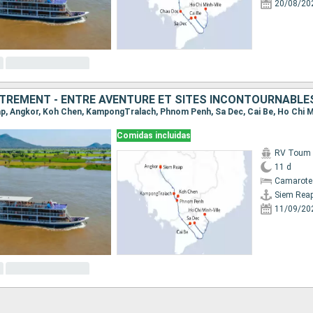
20/08/20
TREMENT - ENTRE AVENTURE ET SITES INCONTOURNABLE
eap, Angkor, Koh Chen, KampongTralach, Phnom Penh, Sa Dec, Cai Be, Ho Chi M
Comidas incluidas
RV Toum T
11 d
Camarote 
Siem Rea
11/09/20