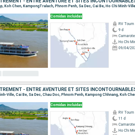
TREMENT - ENTRE AVENTURE ET SITES INCONTOURNABLE
eap, Koh Chen, KampongTralach, Phnom Penh, Sa Dec, Cai Be, Ho Chi Minh-Vill
Comidas incluidas
RV Toum T
9 d
Camarote 
Ho Chi Min
09/04/20
TREMENT - ENTRE AVENTURE ET SITES INCONTOURNABLE
Comidas incluidas
RV Toum T
11 d
Camarote 
Ho Chi Min