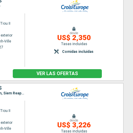
S
e
iou II
desde
exterior
US$ 2,350
h-Ville
Tasas incluidas
27
Comidas incluidas
VER LAS OFERTAS
S
Itinerario : Ho Chi Minh-Ville, Cai Be, Sa Dec, Chau Doc, Phnom Penh, Kampong Chhnang, Koh Chen, Siem Reap, Angkor, Siem Reap, Angkor
iou II
desde
exterior
US$ 3,226
h-Ville
Tasas incluidas