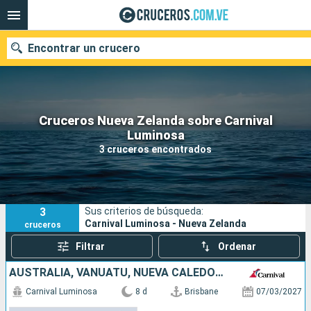
Encontrar un crucero
Cruceros Nueva Zelanda sobre Carnival
Nuestros destinos
Luminosa
3 cruceros encontrados
Fecha de salida
Puertos
Compañías
3
Sus criterios de búsqueda:
Buscar
Carnival Luminosa - Nueva Zelanda
cruceros
Filtrar
Ordenar
AUSTRALIA, VANUATU, NUEVA CALEDONIA
Carnival Luminosa
8 d
Brisbane
07/03/2027