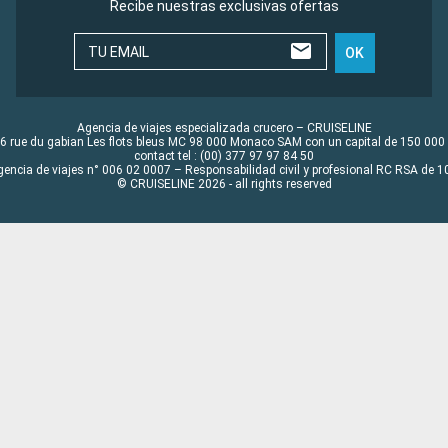
Recibe nuestras exclusivas ofertas
TU EMAIL
OK
Agencia de viajes especializada crucero – CRUISELINE
6 rue du gabian Les flots bleus MC 98 000 Monaco SAM con un capital de 150 000
contact tel : (00) 377 97 97 84 50
gencia de viajes n° 006 02 0007 – Responsabilidad civil y profesional RC RSA de
© CRUISELINE 2026 - all rights reserved