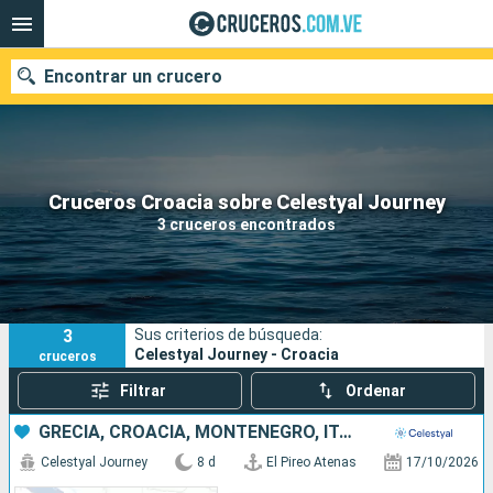
Encontrar un crucero
Nuestros destinos
Cruceros Croacia sobre Celestyal Journey
3 cruceros encontrados
Fecha de salida
Puertos
Compañías
3
Sus criterios de búsqueda:
Buscar
Celestyal Journey - Croacia
cruceros
Filtrar
Ordenar
GRECIA, CROACIA, MONTENEGRO, ITALIA
Celestyal Journey
8 d
El Pireo Atenas
17/10/2026