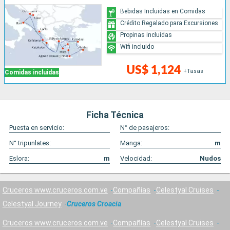
Bebidas Incluidas en Comidas
Crédito Regalado para Excursiones
Propinas incluidas
Wifi incluido
US$ 1,124
+Tasas
Comidas incluidas
Ficha Técnica
Puesta en servicio:
N° de pasajeros:
N° tripunlates:
Manga:
m
Eslora:
m
Velocidad:
Nudos
Cruceros www.cruceros.com.ve
Compañías
Celestyal Cruises
Celestyal Journey
Cruceros Croacia
Cruceros www.cruceros.com.ve
Compañías
Celestyal Cruises