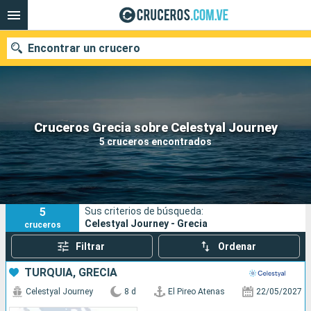
Encontrar un crucero
Nuestros destinos
Cruceros Grecia sobre Celestyal Journey
5 cruceros encontrados
Fecha de salida
Puertos
Compañías
5
Sus criterios de búsqueda:
Buscar
Celestyal Journey - Grecia
cruceros
Filtrar
Ordenar
TURQUÍA, GRECIA
Celestyal Journey
8 d
El Pireo Atenas
22/05/2027