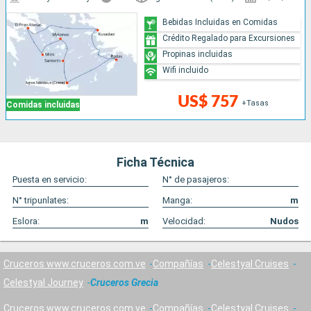
Bebidas Incluidas en Comidas
Crédito Regalado para Excursiones
Propinas incluidas
Wifi incluido
US$ 757
+Tasas
Comidas incluidas
Ficha Técnica
Puesta en servicio:
N° de pasajeros:
N° tripunlates:
Manga:
m
Eslora:
m
Velocidad:
Nudos
Cruceros www.cruceros.com.ve
Compañías
Celestyal Cruises
Celestyal Journey
Cruceros Grecia
Cruceros www.cruceros.com.ve
Compañías
Celestyal Cruises