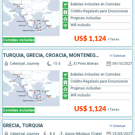
Bebidas Incluidas en Comidas
Crédito Regalado para Excursiones
Propinas incluidas
Wifi incluido
US$ 1,124
+Tasas
Comidas incluidas
TURQUÍA, GRECIA, CROACIA, MONTENEGRO, ITALIA
Celestyal Journey
15 d
El Pireo Atenas
09/10/2027
Bebidas Incluidas en Comidas
Crédito Regalado para Excursiones
Propinas incluidas
Wifi incluido
US$ 1,124
+Tasas
Comidas incluidas
GRECIA, TURQUÍA
Celestyal Journey
8 d
Agios Nikolaus (Crete)
25/05/2027