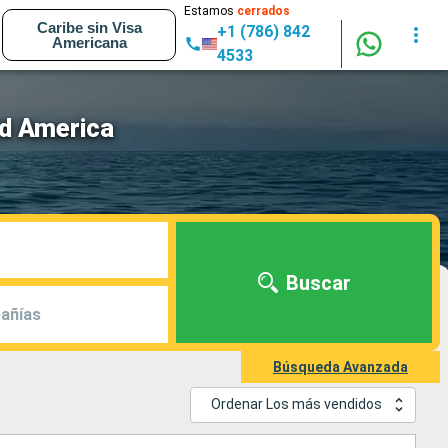
Estamos
cerrados
Caribe sin Visa
+1 (786) 842
Americana
4533
d America
Buscar
añías
Búsqueda Avanzada
Ordenar Los más vendidos