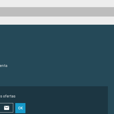
venta
as ofertas
OK