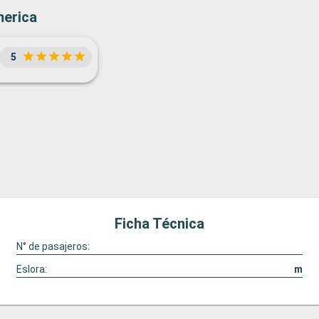
merica
5
Ficha Técnica
N° de pasajeros:
Eslora:
m