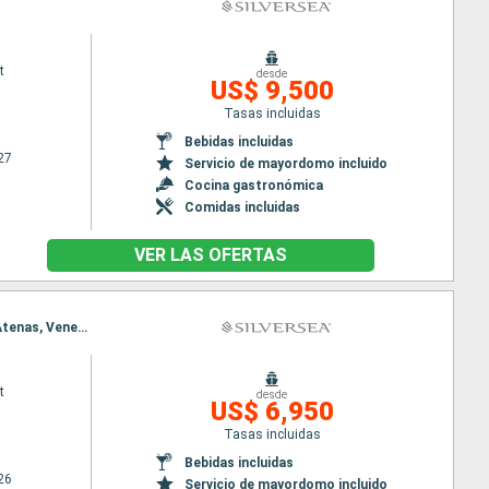
t
desde
US$ 9,500
Tasas incluidas
Bebidas incluidas
27
Servicio de mayordomo incluido
Cocina gastronómica
Comidas incluidas
VER LAS OFERTAS
Itinerario : Venecia, Koper, Rijeka, Dubrovnik, Bari, Corfú, Katakolon, Githion, souda Bay, El Pireo Atenas, Venecia, Koper, Rijeka, Dubrovnik, Bari, Corfú, Katakolon, Githion, souda Bay, El Pireo Atenas
t
desde
US$ 6,950
Tasas incluidas
Bebidas incluidas
26
Servicio de mayordomo incluido