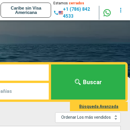
Estamos
cerrados
Caribe sin Visa
+1 (786) 842
Americana
4533
Buscar
añías
Búsqueda Avanzada
Ordenar Los más vendidos