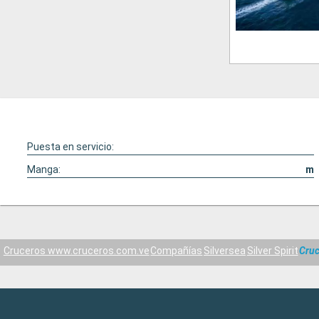
Puesta en servicio:
Manga:
m
Cruceros www.cruceros.com.ve
Compañías
Silversea
Silver Spirit
Cruc