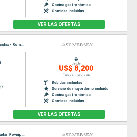
Cocina gastronómica
Comidas incluidas
VER LAS OFERTAS
Itinerario : Venecia, Trieste, Ravenna, Spetses, Dubrovnik, Bari, Trapani, Tunez, Nápoles, Civitavecchia - Roma, Venecia, Trieste, Ravenna, Spetses, Dubrovnik, Bari, Trapani, Tunez, Nápoles, Civitavecchia - Roma
t
desde
US$ 8,200
Tasas incluidas
Bebidas incluidas
27
Servicio de mayordomo incluido
Cocina gastronómica
Comidas incluidas
VER LAS OFERTAS
Itinerario : Civitavecchia - Roma, Nápoles, Amalfi, Naxos Di Giardini, La Valetta, Kotor, Spetses, Zadar, Rovinj, Venecia, Civitavecchia - Roma, Nápoles, Amalfi, Naxos Di Giardini, La Valetta, Kotor, Spetses, Zadar, Rovinj, Venecia