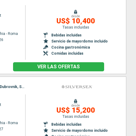
t
desde
US$ 10,400
Tasas incluidas
chia - Roma
Bebidas incluidas
26
Servicio de mayordomo incluido
Cocina gastronómica
Comidas incluidas
VER LAS OFERTAS
Itinerario : Civitavecchia - Roma, Salerno, Agropoli, Naxos Di Giardini, La Valetta, Saranda, Kotor, Dubrovnik, Spetses, Ravenna, Trieste, Venecia, Civitavecchia - Roma, Salerno, Agropoli, Naxos Di Giardini, La Valetta, Saranda, Kotor, Dubrovnik, Spetses, Ravenna, Trieste, Venecia
t
desde
US$ 15,200
Tasas incluidas
chia - Roma
Bebidas incluidas
27
Servicio de mayordomo incluido