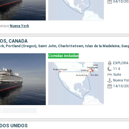
04/10/20
arque:
Nueva York
OS, CANADÁ
ork, Portland (Oregon), Saint John, Charlottetown, Islas de la Madeleine, Ga
Comidas incluidas
EXPLORA
11 d
Suite
Nueva Yor
14/10/20
DOS UNIDOS