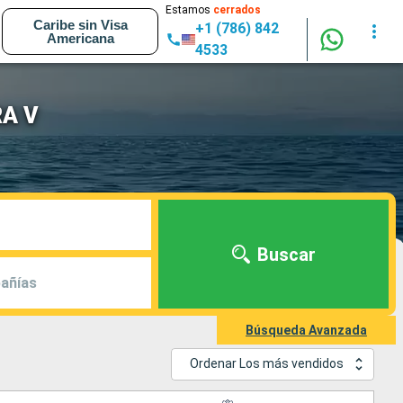
Estamos
cerrados
Caribe sin Visa
+1 (786) 842
Americana
4533
RA V
Buscar
añías
Búsqueda Avanzada
Ordenar Los más vendidos