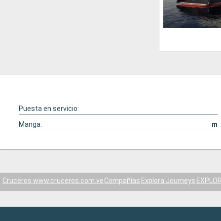
Puesta en servicio:
Manga:
m
Cruceros www.cruceros.com.ve
Compañías
Explora Journeys
EXPLOR