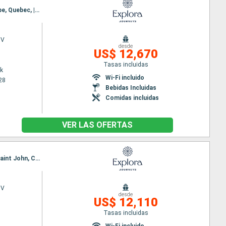
Itinerario : Nueva York, Portland (Oregon), Saint John, Charlottetown, Islas de la Madeleine, Gaspe, Quebec, |La baie, Siete Islas, Sidney, Halifax, Boston, Nueva York
 V
desde
US$ 12,670
Tasas incluidas
k
Wi-Fi incluido
28
Bebidas Incluidas
Comidas incluidas
VER LAS OFERTAS
Itinerario : Quebec, |La baie, Siete Islas, Sidney, Halifax, Boston, Nueva York, Portland (Oregon), Saint John, Charlottetown, Islas de la Madeleine, Gaspe, Quebec
 V
desde
US$ 12,110
Tasas incluidas
Wi-Fi incluido