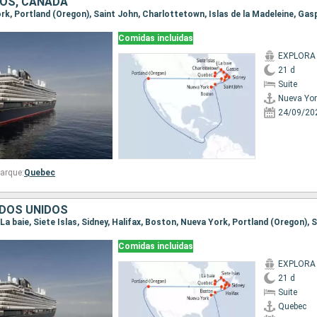
OS, CANADÁ
Comidas incluidas
EXPLORA
21 d
Suite
Nueva Yor
24/09/20
arque:
Quebec
DOS UNIDOS
Comidas incluidas
EXPLORA
21 d
Suite
Quebec