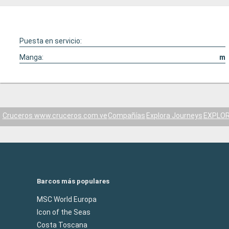
Puesta en servicio:
Manga:
m
Cruceros www.cruceros.com.ve
Compañías
Explora Journeys
EXPLOR
Barcos más populares
MSC World Europa
Icon of the Seas
Costa Toscana