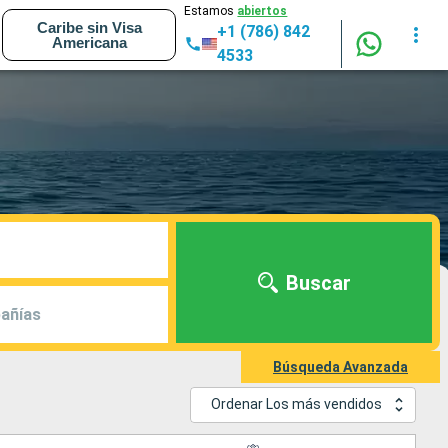
Estamos
abiertos
Caribe sin Visa
+1 (786) 842
Americana
4533
Buscar
añías
Búsqueda Avanzada
Ordenar Los más vendidos