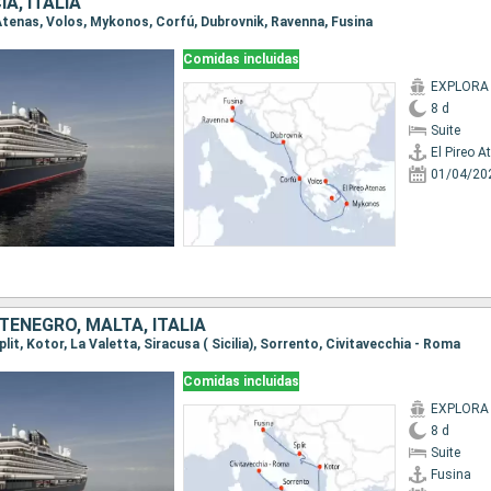
A, ITALIA
o Atenas, Volos, Mykonos, Corfú, Dubrovnik, Ravenna, Fusina
Comidas incluidas
EXPLORA
8 d
Suite
El Pireo A
01/04/20
ENEGRO, MALTA, ITALIA
Split, Kotor, La Valetta, Siracusa ( Sicilia), Sorrento, Civitavecchia - Roma
Comidas incluidas
EXPLORA
8 d
Suite
Fusina