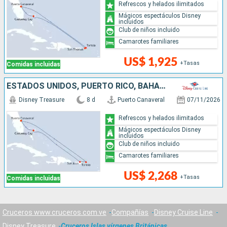
Refrescos y helados ilimitados
Mágicos espectáculos Disney
incluidos
Club de niños incluido
Camarotes familiares
US$ 1,925
+Tasas
Comidas incluidas
ESTADOS UNIDOS, PUERTO RICO, BAHAMAS
Disney Treasure
8 d
Puerto Canaveral
07/11/2026
Refrescos y helados ilimitados
Mágicos espectáculos Disney
incluidos
Club de niños incluido
Camarotes familiares
US$ 2,268
+Tasas
Comidas incluidas
Cruceros www.cruceros.com.ve
Compañías
Disney Cruise Line
Disney Treasure
Cruceros Islas vírgenes Británicas