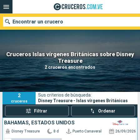
Encontrar un crucero
Cruceros Islas vírgenes Británicas sobre Disney
Nuestros destinos
Treasure
2 cruceros encontrados
Fecha de salida
Puertos
Compañías
2
Sus criterios de búsqueda:
Buscar
Disney Treasure - Islas vírgenes Británicas
cruceros
Filtrar
Ordenar
BAHAMAS, ESTADOS UNIDOS
Disney Treasure
8 d
Puerto Canaveral
26/09/2026