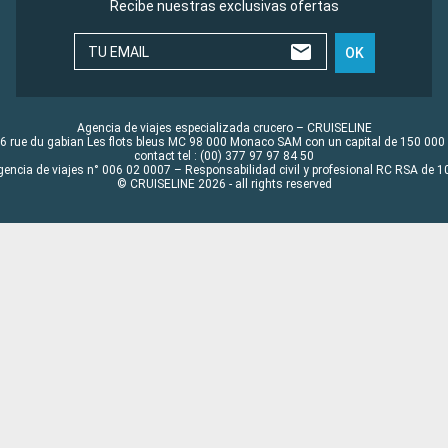
Recibe nuestras exclusivas ofertas
TU EMAIL
OK
Agencia de viajes especializada crucero – CRUISELINE
6 rue du gabian Les flots bleus MC 98 000 Monaco SAM con un capital de 150 000
contact tel : (00) 377 97 97 84 50
gencia de viajes n° 006 02 0007 – Responsabilidad civil y profesional RC RSA de
© CRUISELINE 2026 - all rights reserved