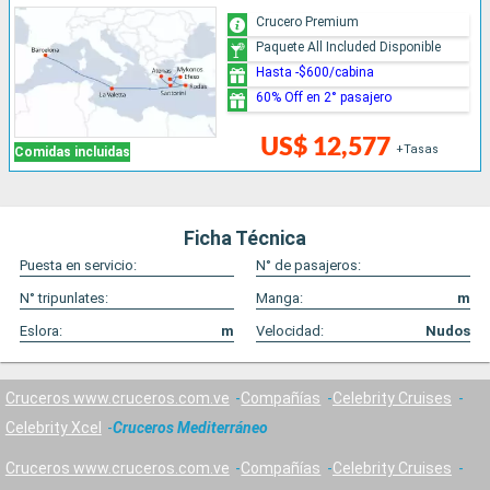
Crucero Premium
Paquete All Included Disponible
Hasta -$600/cabina
60% Off en 2° pasajero
US$ 12,577
+Tasas
Comidas incluidas
Ficha Técnica
Puesta en servicio:
N° de pasajeros:
N° tripunlates:
Manga:
m
Eslora:
m
Velocidad:
Nudos
Cruceros www.cruceros.com.ve
Compañías
Celebrity Cruises
Celebrity Xcel
Cruceros Mediterráneo
Cruceros www.cruceros.com.ve
Compañías
Celebrity Cruises