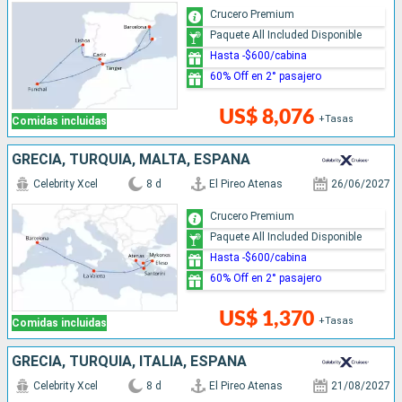
Crucero Premium
Paquete All Included Disponible
Hasta -$600/cabina
60% Off en 2° pasajero
US$ 8,076
+Tasas
Comidas incluidas
GRECIA, TURQUÍA, MALTA, ESPAÑA
Celebrity Xcel
8 d
El Pireo Atenas
26/06/2027
Crucero Premium
Paquete All Included Disponible
Hasta -$600/cabina
60% Off en 2° pasajero
US$ 1,370
+Tasas
Comidas incluidas
GRECIA, TURQUÍA, ITALIA, ESPAÑA
Celebrity Xcel
8 d
El Pireo Atenas
21/08/2027