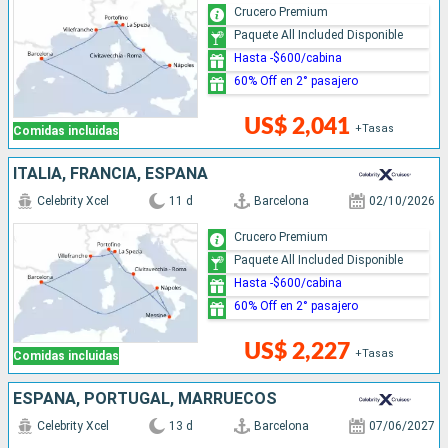
Crucero Premium
Paquete All Included Disponible
Hasta -$600/cabina
60% Off en 2° pasajero
US$ 2,041
+Tasas
Comidas incluidas
ITALIA, FRANCIA, ESPAÑA
Celebrity Xcel
11 d
Barcelona
02/10/2026
Crucero Premium
Paquete All Included Disponible
Hasta -$600/cabina
60% Off en 2° pasajero
US$ 2,227
+Tasas
Comidas incluidas
ESPAÑA, PORTUGAL, MARRUECOS
Celebrity Xcel
13 d
Barcelona
07/06/2027