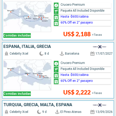
Crucero Premium
Paquete All Included Disponible
Hasta -$600/cabina
60% Off en 2° pasajero
US$ 2,188
+Tasas
Comidas incluidas
ESPAÑA, ITALIA, GRECIA
Celebrity Xcel
8 d
Barcelona
17/07/2027
Crucero Premium
Paquete All Included Disponible
Hasta -$600/cabina
60% Off en 2° pasajero
US$ 2,222
+Tasas
Comidas incluidas
TURQUÍA, GRECIA, MALTA, ESPAÑA
Celebrity Xcel
9 d
El Pireo Atenas
13/09/2026