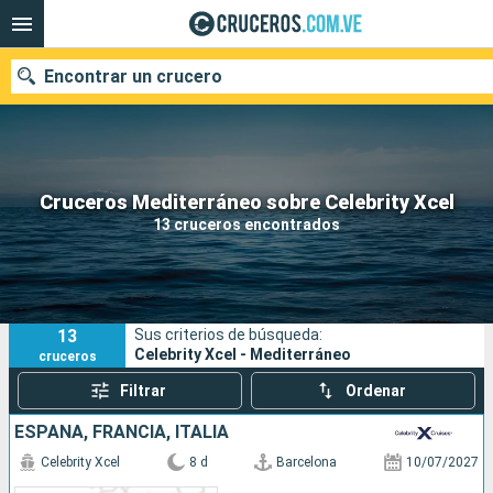
Encontrar un crucero
Nuestros destinos
Cruceros Mediterráneo sobre Celebrity Xcel
13 cruceros encontrados
Fecha de salida
Puertos
Compañías
13
Sus criterios de búsqueda:
Buscar
Celebrity Xcel - Mediterráneo
cruceros
Filtrar
Ordenar
ESPAÑA, FRANCIA, ITALIA
Celebrity Xcel
8 d
Barcelona
10/07/2027