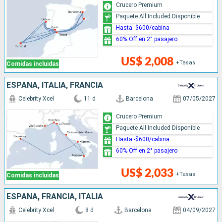
Crucero Premium
Paquete All Included Disponible
Hasta -$600/cabina
60% Off en 2° pasajero
US$ 2,008
+Tasas
Comidas incluidas
ESPAÑA, ITALIA, FRANCIA
Celebrity Xcel
11 d
Barcelona
07/05/2027
Crucero Premium
Paquete All Included Disponible
Hasta -$600/cabina
60% Off en 2° pasajero
US$ 2,033
+Tasas
Comidas incluidas
ESPAÑA, FRANCIA, ITALIA
Celebrity Xcel
8 d
Barcelona
04/09/2027