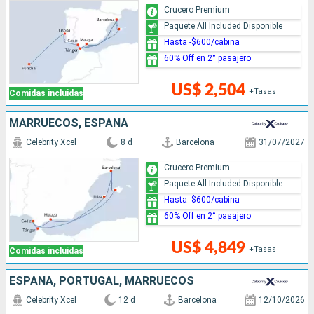
Crucero Premium
Paquete All Included Disponible
Hasta -$600/cabina
60% Off en 2° pasajero
US$ 2,504
+Tasas
Comidas incluidas
MARRUECOS, ESPAÑA
Celebrity Xcel
8 d
Barcelona
31/07/2027
Crucero Premium
Paquete All Included Disponible
Hasta -$600/cabina
60% Off en 2° pasajero
US$ 4,849
+Tasas
Comidas incluidas
ESPAÑA, PORTUGAL, MARRUECOS
Celebrity Xcel
12 d
Barcelona
12/10/2026