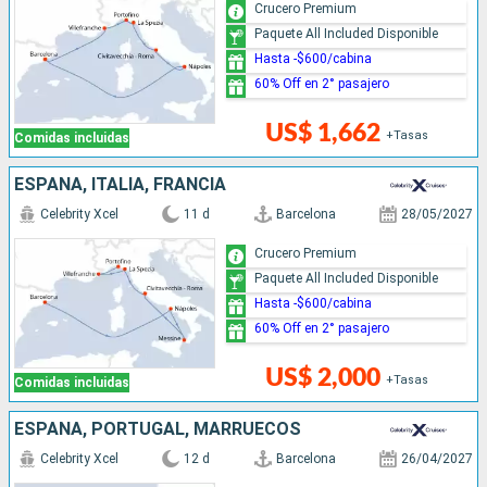
Crucero Premium
Paquete All Included Disponible
Hasta -$600/cabina
60% Off en 2° pasajero
US$ 1,662
+Tasas
Comidas incluidas
ESPAÑA, ITALIA, FRANCIA
Celebrity Xcel
11 d
Barcelona
28/05/2027
Crucero Premium
Paquete All Included Disponible
Hasta -$600/cabina
60% Off en 2° pasajero
US$ 2,000
+Tasas
Comidas incluidas
ESPAÑA, PORTUGAL, MARRUECOS
Celebrity Xcel
12 d
Barcelona
26/04/2027