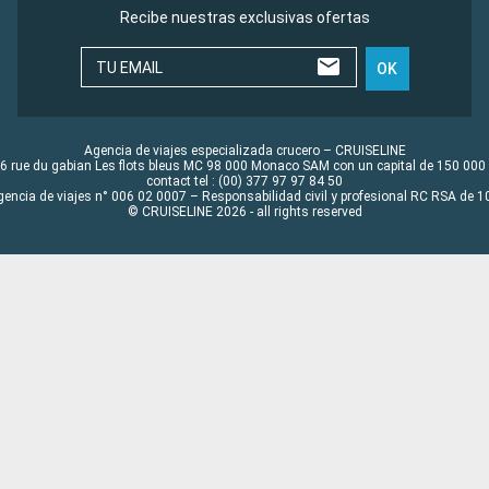
Recibe nuestras exclusivas ofertas
TU EMAIL
OK
Agencia de viajes especializada crucero – CRUISELINE
6 rue du gabian Les flots bleus MC 98 000 Monaco SAM con un capital de 150 000
contact tel : (00) 377 97 97 84 50
gencia de viajes n° 006 02 0007 – Responsabilidad civil y profesional RC RSA de
© CRUISELINE 2026 - all rights reserved