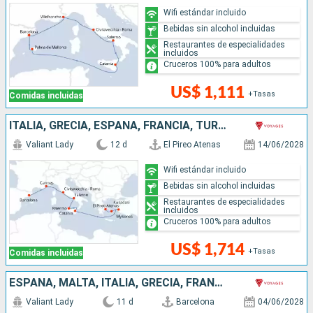
Wifi estándar incluido
Bebidas sin alcohol incluidas
Restaurantes de especialidades
incluidos
Cruceros 100% para adultos
US$ 1,111
+Tasas
Comidas incluidas
ITALIA, GRECIA, ESPAÑA, FRANCIA, TURQUÍA
Valiant Lady
12 d
El Pireo Atenas
14/06/2028
Wifi estándar incluido
Bebidas sin alcohol incluidas
Restaurantes de especialidades
incluidos
Cruceros 100% para adultos
US$ 1,714
+Tasas
Comidas incluidas
ESPAÑA, MALTA, ITALIA, GRECIA, FRANCIA
Valiant Lady
11 d
Barcelona
04/06/2028