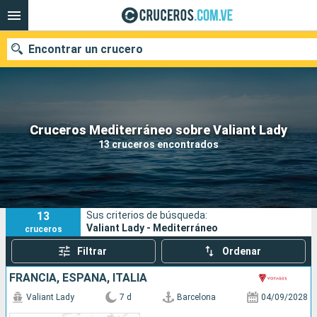
Encontrar un crucero
Nuestros destinos
Cruceros Mediterráneo sobre Valiant Lady
13 cruceros encontrados
Fecha de salida
Puertos
Compañías
13
Sus criterios de búsqueda:
Buscar
Valiant Lady - Mediterráneo
cruceros
Filtrar
Ordenar
FRANCIA, ESPAÑA, ITALIA
Valiant Lady
7 d
Barcelona
04/09/2028