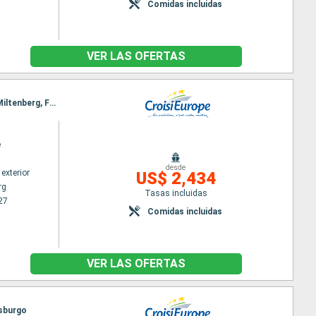
Comidas incluidas
VER LAS OFERTAS
Itinerario : Viena, Passau, Regensburg, Kelheim, Nuremberg, Erlangen, Schweinfurt, Wurtzbourg, Miltenberg, Frankfurt, Mainz, Estrasburgo
e
desde
exterior
US$ 2,434
rg
Tasas incluidas
27
Comidas incluidas
VER LAS OFERTAS
asburgo