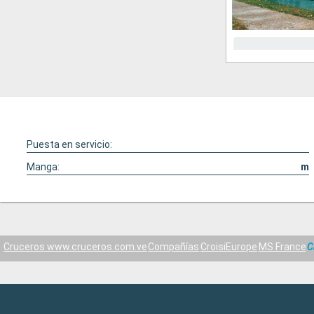
Puesta en servicio:
Manga:
m
Cruceros www.cruceros.com.ve
Compañías
CroisiEurope
MS France
C