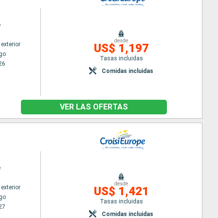
e
desde
exterior
US$ 1,197
go
Tasas incluidas
26
Comidas incluidas
VER LAS OFERTAS
e
desde
exterior
US$ 1,421
go
Tasas incluidas
27
Comidas incluidas