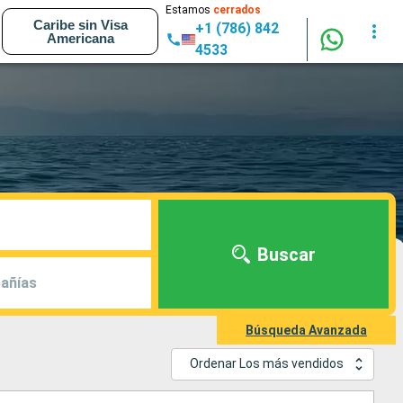
Estamos
cerrados
Caribe sin Visa
+1 (786) 842
Americana
4533
Buscar
añías
Búsqueda Avanzada
Ordenar Los más vendidos