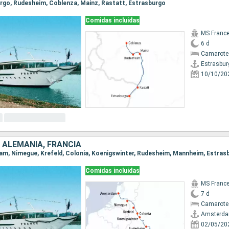
burgo, Rudesheim, Coblenza, Mainz, Rastatt, Estrasburgo
Comidas incluidas
MS Franc
6 d
Camarote 
Estrasbur
10/10/20
 ALEMANIA, FRANCIA
dam, Nimegue, Krefeld, Colonia, Koenigswinter, Rudesheim, Mannheim, Estras
Comidas incluidas
MS Franc
7 d
Camarote 
Amsterd
02/05/20