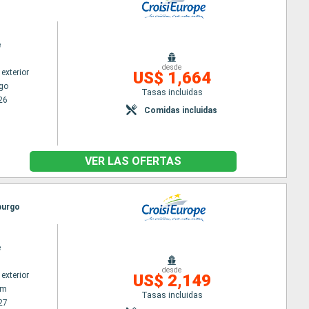
e
desde
exterior
US$ 1,664
go
Tasas incluidas
26
Comidas incluidas
VER LAS OFERTAS
burgo
e
desde
exterior
US$ 2,149
am
Tasas incluidas
27