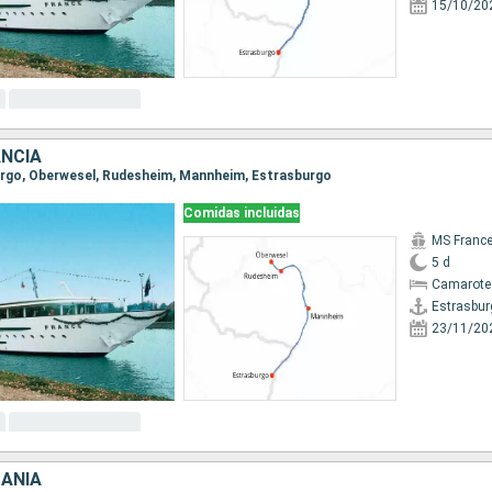
15/10/20
ANCIA
burgo, Oberwesel, Rudesheim, Mannheim, Estrasburgo
Comidas incluidas
MS Franc
5 d
Camarote 
Estrasbur
23/11/20
MANIA