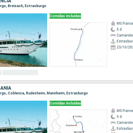
ANCIA
urgo, Breisach, Estrasburgo
Comidas incluidas
MS Franc
5 d
Camarote 
Estrasbur
23/10/20
MANIA
burgo, Coblenza, Rudesheim, Mannheim, Estrasburgo
Comidas incluidas
MS Franc
5 d
Camarote 
Estrasbur