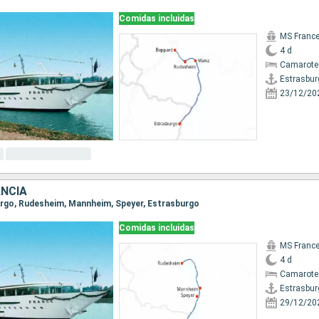
Comidas incluidas
MS Franc
4 d
Camarote 
Estrasbur
23/12/20
ANCIA
burgo, Rudesheim, Mannheim, Speyer, Estrasburgo
Comidas incluidas
MS Franc
4 d
Camarote 
Estrasbur
29/12/20