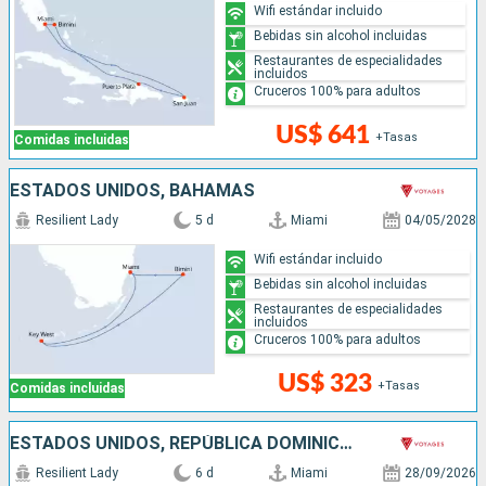
Wifi estándar incluido
Bebidas sin alcohol incluidas
Restaurantes de especialidades
incluidos
Cruceros 100% para adultos
US$ 641
+Tasas
Comidas incluidas
ESTADOS UNIDOS, BAHAMAS
Resilient Lady
5 d
Miami
04/05/2028
Wifi estándar incluido
Bebidas sin alcohol incluidas
Restaurantes de especialidades
incluidos
Cruceros 100% para adultos
US$ 323
+Tasas
Comidas incluidas
ESTADOS UNIDOS, REPÚBLICA DOMINICANA, BAHAMAS
Resilient Lady
6 d
Miami
28/09/2026