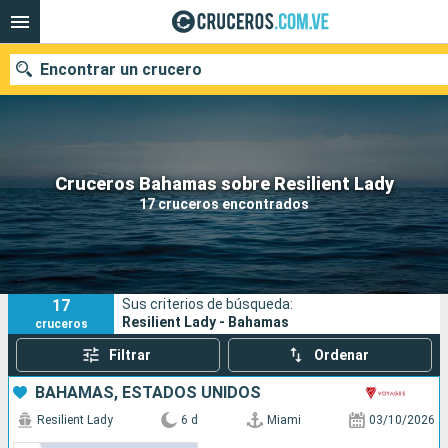
Encontrar un crucero
Nuestros destinos
Cruceros Bahamas sobre Resilient Lady
17 cruceros encontrados
Fecha de salida
Puertos
Compañías
17
Sus criterios de búsqueda:
Buscar
Resilient Lady - Bahamas
cruceros
Filtrar
Ordenar
BAHAMAS, ESTADOS UNIDOS
Resilient Lady
6 d
Miami
03/10/2026