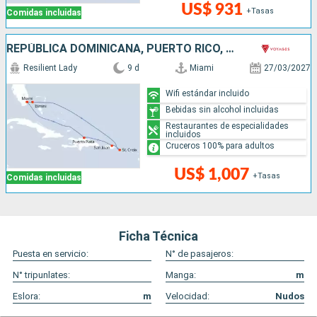
US$ 931
+Tasas
Comidas incluidas
REPÚBLICA DOMINICANA, PUERTO RICO, BAHAMAS, ESTADOS UNIDOS
Resilient Lady
9 d
Miami
27/03/2027
Wifi estándar incluido
Bebidas sin alcohol incluidas
Restaurantes de especialidades
incluidos
Cruceros 100% para adultos
US$ 1,007
+Tasas
Comidas incluidas
Ficha Técnica
Puesta en servicio:
N° de pasajeros:
N° tripunlates:
Manga:
m
Eslora:
m
Velocidad:
Nudos