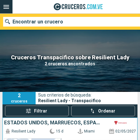
Encontrar un crucero
Nuestros destinos
Cruceros Transpacifico sobre Resilient Lady
2 cruceros encontrados
Fecha de salida
Puertos
Compañías
2
Sus criterios de búsqueda:
Buscar
Resilient Lady - Transpacifico
cruceros
Filtrar
Ordenar
ESTADOS UNIDOS, MARRUECOS, ESPAÑA
Resilient Lady
15 d
Miami
02/05/2027