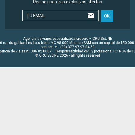
Recibe nuestras exclusivas ofertas
TU EMAIL
OK
Agencia de viajes especializada crucero – CRUISELINE
6 rue du gabian Les flots bleus MC 98 000 Monaco SAM con un capital de 150 000
contact tel : (00) 377 97 97 84 50
gencia de viajes n° 006 02 0007 – Responsabilidad civil y profesional RC RSA de
© CRUISELINE 2026 - all rights reserved