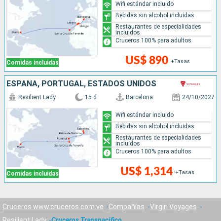
Wifi estándar incluido
Bebidas sin alcohol incluidas
Restaurantes de especialidades
incluidos
Cruceros 100% para adultos
US$ 890
+Tasas
Comidas incluidas
ESPAÑA, PORTUGAL, ESTADOS UNIDOS
Resilient Lady
15 d
Barcelona
24/10/2027
Wifi estándar incluido
Bebidas sin alcohol incluidas
Restaurantes de especialidades
incluidos
Cruceros 100% para adultos
US$ 1,314
+Tasas
Comidas incluidas
Cruceros www.cruceros.com.ve
Compañías
Virgin Voyages
Resilient Lady
Cruceros Transpacifico