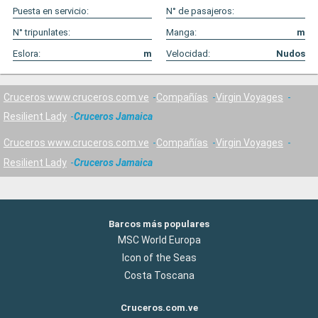
Puesta en servicio:
N° de pasajeros:
N° tripunlates:
Manga:
m
Eslora:
m
Velocidad:
Nudos
Cruceros www.cruceros.com.ve
Compañías
Virgin Voyages
Resilient Lady
Cruceros Jamaica
Cruceros www.cruceros.com.ve
Compañías
Virgin Voyages
Resilient Lady
Cruceros Jamaica
Barcos más populares
MSC World Europa
Icon of the Seas
Costa Toscana
Cruceros.com.ve