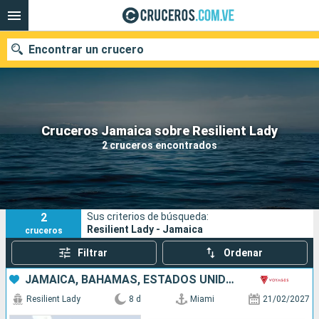
Encontrar un crucero
Nuestros destinos
Cruceros Jamaica sobre Resilient Lady
2 cruceros encontrados
Fecha de salida
Puertos
Compañías
2
Sus criterios de búsqueda:
Buscar
Resilient Lady - Jamaica
cruceros
Filtrar
Ordenar
JAMAICA, BAHAMAS, ESTADOS UNIDOS
Resilient Lady
8 d
Miami
21/02/2027