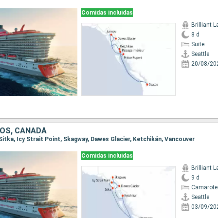
Comidas incluidas
Brilliant 
8 d
Suite
Seattle
20/08/20
OS, CANADÁ
, Sitka, Icy Strait Point, Skagway, Dawes Glacier, Ketchikán, Vancouver
Comidas incluidas
Brilliant 
9 d
Camarote
Seattle
03/09/20