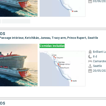
03/06/20
DOS
, Passage intérieur, Ketchikán, Juneau, Tracy arm, Prince Rupert, Seattle
Comidas incluidas
Brilliant 
8 d
Camarote
Seattle
20/05/20
DOS