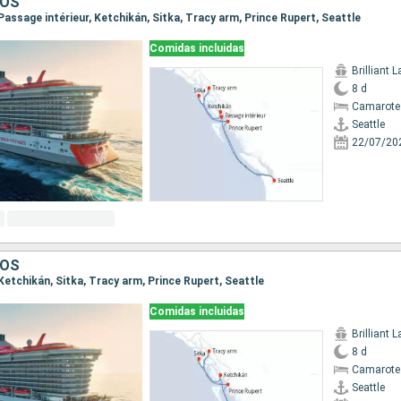
DOS
, Passage intérieur, Ketchikán, Sitka, Tracy arm, Prince Rupert, Seattle
Comidas incluidas
Brilliant 
8 d
Camarote
Seattle
22/07/20
DOS
, Ketchikán, Sitka, Tracy arm, Prince Rupert, Seattle
Comidas incluidas
Brilliant 
8 d
Camarote
Seattle