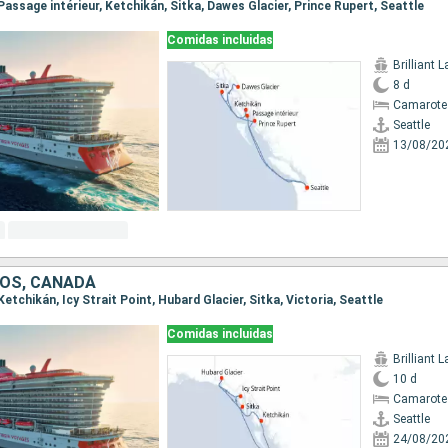
, Passage intérieur, Ketchikán, Sitka, Dawes Glacier, Prince Rupert, Seattle
Comidas incluidas
Brilliant 
8 d
Camarote
Seattle
13/08/20
OS, CANADÁ
 Ketchikán, Icy Strait Point, Hubard Glacier, Sitka, Victoria, Seattle
Comidas incluidas
Brilliant 
10 d
Camarote
Seattle
24/08/20