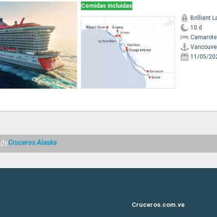
Comidas incluidas
Brilliant 
10 d
Camarote
Vancouve
11/05/20
ady
Cruceros Alaska
Cruceros.com.ve