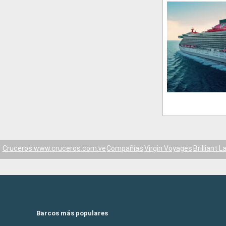
Cruceros www.cruceros.com.ve
Compañías
Virgin Voyages
Brilliant L
Barcos más populares