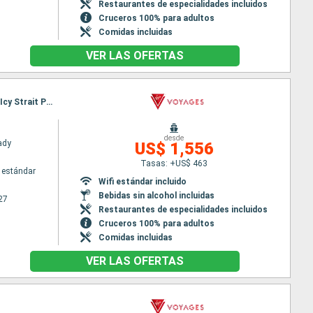
Restaurantes de especialidades incluidos
Cruceros 100% para adultos
Comidas incluidas
VER LAS OFERTAS
Itinerario : Seattle, Passage intérieur, Ketchikán, Sitka, Hubard Glacier, Skagway, Haines, Juneau, Icy Strait Point, Victoria, Seattle
desde
Lady
US$ 1,556
Tasas: +US$ 463
 estándar
Wifi estándar incluido
Bebidas sin alcohol incluidas
27
Restaurantes de especialidades incluidos
Cruceros 100% para adultos
Comidas incluidas
VER LAS OFERTAS