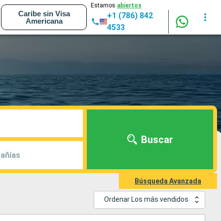
Estamos
abiertos
Caribe sin Visa
+1 (786) 842
Americana
4533
Buscar
añías
Búsqueda Avanzada
Ordenar Los más vendidos