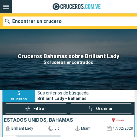
Encontrar un crucero
Nuestros destinos
Cruceros Bahamas sobre Brilliant Lady
5 cruceros encontrados
Fecha de salida
Puertos
Compañías
5
Sus criterios de búsqueda:
Buscar
Brilliant Lady - Bahamas
cruceros
Filtrar
Ordenar
ESTADOS UNIDOS, BAHAMAS
Brilliant Lady
5 d
Miami
17/02/2028