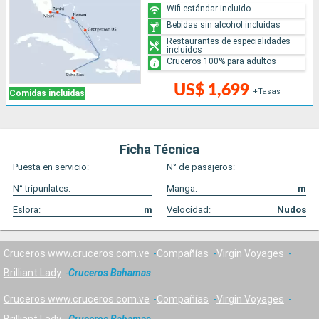
Wifi estándar incluido
Bebidas sin alcohol incluidas
Restaurantes de especialidades
incluidos
Cruceros 100% para adultos
US$ 1,699
+Tasas
Comidas incluidas
Ficha Técnica
Puesta en servicio:
N° de pasajeros:
N° tripunlates:
Manga:
m
Eslora:
m
Velocidad:
Nudos
Cruceros www.cruceros.com.ve
Compañías
Virgin Voyages
Brilliant Lady
Cruceros Bahamas
Cruceros www.cruceros.com.ve
Compañías
Virgin Voyages
Brilliant Lady
Cruceros Bahamas