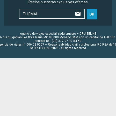
Recibe nuestras exclusivas ofertas
TU EMAIL
OK
Agencia de viajes especializada crucero – CRUISELINE
6 rue du gabian Les flots bleus MC 98 000 Monaco SAM con un capital de 150 000
contact tel : (00) 377 97 97 84 50
gencia de viajes n° 006 02 0007 – Responsabilidad civil y profesional RC RSA de
© CRUISELINE 2026 - all rights reserved