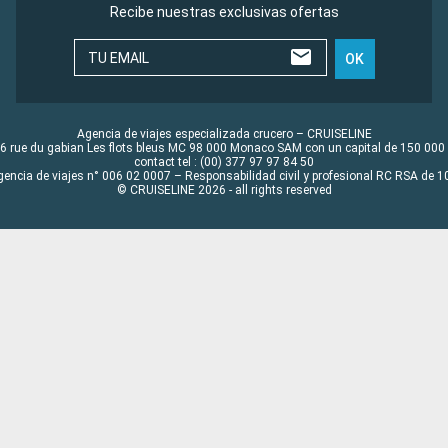
Recibe nuestras exclusivas ofertas
TU EMAIL
OK
Agencia de viajes especializada crucero – CRUISELINE
6 rue du gabian Les flots bleus MC 98 000 Monaco SAM con un capital de 150 000
contact tel : (00) 377 97 97 84 50
gencia de viajes n° 006 02 0007 – Responsabilidad civil y profesional RC RSA de
© CRUISELINE 2026 - all rights reserved