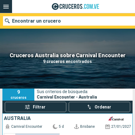
Encontrar un crucero
Nuestros destinos
Cruceros Australia sobre Carnival Encounter
9 cruceros encontrados
Fecha de salida
Puertos
Compañías
9
Sus criterios de búsqueda:
Buscar
Carnival Encounter - Australia
cruceros
Filtrar
Ordenar
AUSTRALIA
Carnival Encounter
5 d
Brisbane
27/01/2027