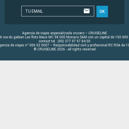
TU EMAIL
OK
Agencia de viajes especializada crucero – CRUISELINE
6 rue du gabian Les flots bleus MC 98 000 Monaco SAM con un capital de 150 000
contact tel : (00) 377 97 97 84 50
gencia de viajes n° 006 02 0007 – Responsabilidad civil y profesional RC RSA de
© CRUISELINE 2026 - all rights reserved