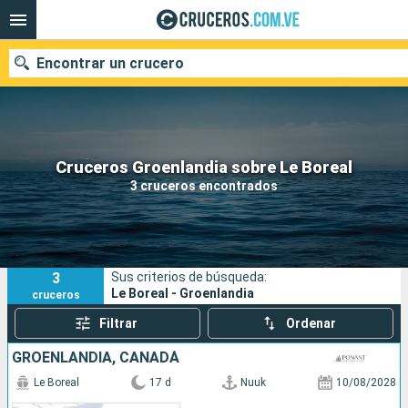
Encontrar un crucero
Nuestros destinos
Cruceros Groenlandia sobre Le Boreal
3 cruceros encontrados
Fecha de salida
Puertos
Compañías
3
Sus criterios de búsqueda:
Buscar
Le Boreal - Groenlandia
cruceros
Filtrar
Ordenar
GROENLANDIA, CANADÁ
Le Boreal
17 d
Nuuk
10/08/2028