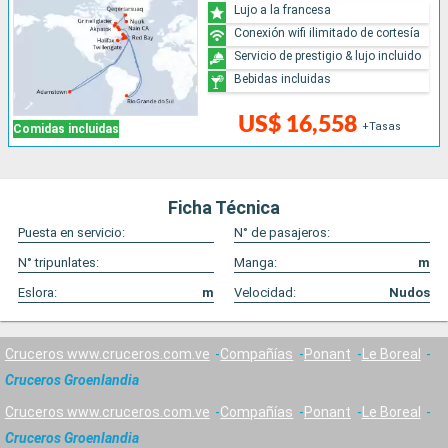
Lujo a la francesa
Conexión wifi ilimitado de cortesía
Servicio de prestigio & lujo incluido
Bebidas incluidas
US$ 16,558
+Tasas
Comidas incluidas
Ficha Técnica
Puesta en servicio:
N° de pasajeros:
N° tripunlates:
Manga:
m
Eslora:
m
Velocidad:
Nudos
Cruceros www.cruceros.com.ve
Compañías
Ponant
Le Boreal
Cruceros Groenlandia
Cruceros www.cruceros.com.ve
Compañías
Ponant
Le Boreal
Cruceros Groenlandia