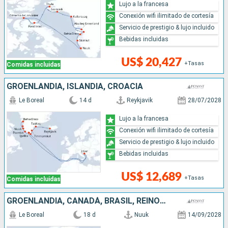
Lujo a la francesa
Conexión wifi ilimitado de cortesía
Servicio de prestigio & lujo incluido
Bebidas incluidas
US$ 20,427
+Tasas
Comidas incluidas
GROENLANDIA, ISLANDIA, CROACIA
Le Boreal
14 d
Reykjavik
28/07/2028
Lujo a la francesa
Conexión wifi ilimitado de cortesía
Servicio de prestigio & lujo incluido
Bebidas incluidas
US$ 12,689
+Tasas
Comidas incluidas
GROENLANDIA, CANADÁ, BRASIL, REINO UNIDO
Le Boreal
18 d
Nuuk
14/09/2028