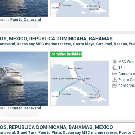
arque:
Puerto Canaveral
OS, MÉXICO, REPÚBLICA DOMINICANA, BAHAMAS
Comidas incluidas
MSC World
15 d
Camarote
Puerto Ca
02/09/20
arque:
Puerto Canaveral
OS, REPÚBLICA DOMINICANA, BAHAMAS, MÉXICO