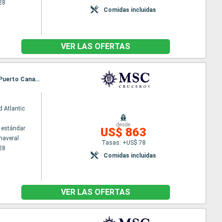
28
Comidas incluidas
VER LAS OFERTAS
Itinerario : Puerto Canaveral, Ocean cay MSC marine reserve, Puerto Plata, Grand Turk, Nassau, Puerto Canaveral
 Atlantic
desde
 estándar
US$ 863
naveral
Tasas: +US$ 78
28
Comidas incluidas
VER LAS OFERTAS