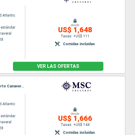
 Atlantic
desde
 estándar
US$ 1,648
naveral
Tasas: +US$ 111
28
Comidas incluidas
VER LAS OFERTAS
Itinerario : Puerto Canaveral, Ocean cay MSC marine reserve, Costa Maya, Cozumel, Nassau, Puerto Canaveral, Ocean cay MSC marine reserve, Puerto Plata, Grand Turk, Nassau, Puerto Canaveral
 Atlantic
desde
 estándar
US$ 1,666
naveral
Tasas: +US$ 144
28
Comidas incluidas