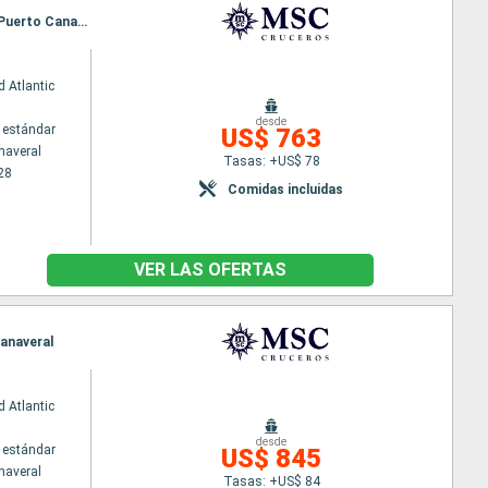
Itinerario : Puerto Canaveral, Ocean cay MSC marine reserve, Grand Turk, Puerto Plata, Nassau, Puerto Canaveral
 Atlantic
desde
 estándar
US$ 763
naveral
Tasas: +US$ 78
28
Comidas incluidas
VER LAS OFERTAS
Canaveral
 Atlantic
desde
 estándar
US$ 845
naveral
Tasas: +US$ 84