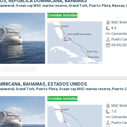
OS, REPÚBLICA DOMINICANA, BAHAMAS
Comidas incluidas
MSC World
8 d
Camarote
Puerto Ca
09/09/20
MINICANA, BAHAMAS, ESTADOS UNIDOS
 Canaveral, Grand Turk, Puerto Plata, Ocean cay MSC marine reserve, Puerto 
Comidas incluidas
MSC World
7 d
Camarote
Puerto Ca