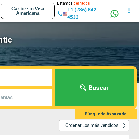
Estamos
cerrados
Caribe sin Visa
+1 (786) 842
Americana
4533
ntic
Buscar
añías
Búsqueda Avanzada
Ordenar Los más vendidos