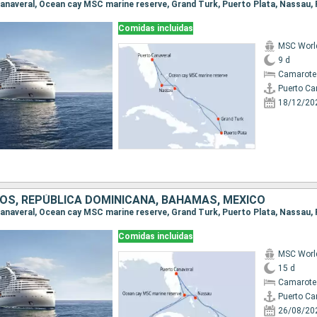
Comidas incluidas
MSC World
9 d
Camarote
Puerto Ca
18/12/20
OS, REPÚBLICA DOMINICANA, BAHAMAS, MÉXICO
Comidas incluidas
MSC World
15 d
Camarote
Puerto Ca
26/08/20