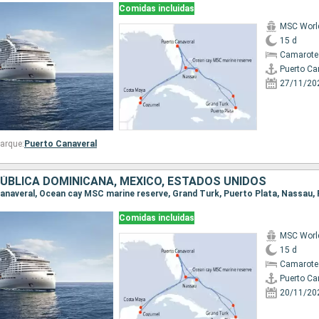
Comidas incluidas
MSC World
15 d
Camarote
Puerto Ca
27/11/20
arque:
Puerto Canaveral
ÚBLICA DOMINICANA, MÉXICO, ESTADOS UNIDOS
Comidas incluidas
MSC World
15 d
Camarote
Puerto Ca
20/11/20