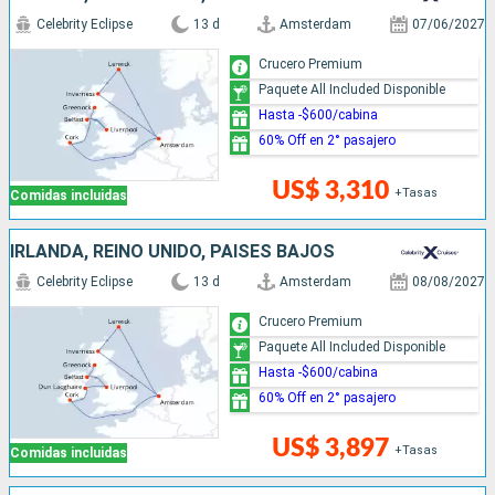
Celebrity Eclipse
13 d
Amsterdam
07/06/2027
Crucero Premium
Paquete All Included Disponible
Hasta -$600/cabina
60% Off en 2° pasajero
US$ 3,310
+Tasas
Comidas incluidas
IRLANDA, REINO UNIDO, PAISES BAJOS
Celebrity Eclipse
13 d
Amsterdam
08/08/2027
Crucero Premium
Paquete All Included Disponible
Hasta -$600/cabina
60% Off en 2° pasajero
US$ 3,897
+Tasas
Comidas incluidas