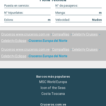
Puesta en servicio:
N° de pasajeros:
N° tripunlates:
Manga:
m
Eslora:
m
Velocidad:
Nudos
Cruceros www.cruceros.com.ve
Compañías
Celebrity Cruises
Celebrity Eclipse
Cruceros Europa del Norte
Cruceros www.cruceros.com.ve
Compañías
Celebrity Cruises
Celebrity Eclipse
Cruceros Europa del Norte
Barcos más populares
MSC World Europa
Icon of the Seas
Costa Toscana
Cruceros.com.ve