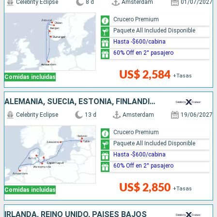
Celebrity Eclipse
8 d
Amsterdam
01/07/2027
Crucero Premium
Paquete All Included Disponible
Hasta -$600/cabina
60% Off en 2° pasajero
US$ 2,584
+Tasas
Comidas incluidas
ALEMANIA, SUECIA, ESTONIA, FINLANDIA, DINAMARCA, PAISES BAJOS
Celebrity Eclipse
13 d
Amsterdam
19/06/2027
Crucero Premium
Paquete All Included Disponible
Hasta -$600/cabina
60% Off en 2° pasajero
US$ 2,850
+Tasas
Comidas incluidas
IRLANDA, REINO UNIDO, PAISES BAJOS