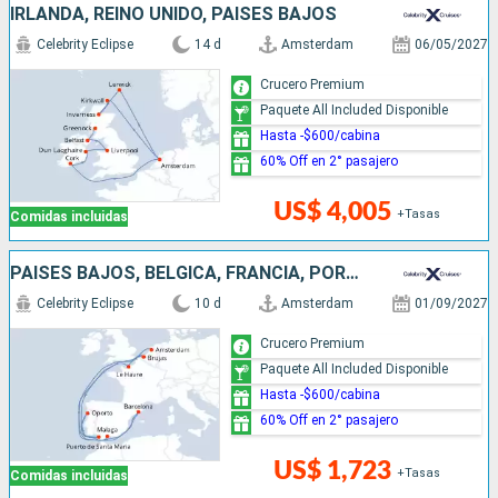
IRLANDA, REINO UNIDO, PAISES BAJOS
Celebrity Eclipse
14 d
Amsterdam
06/05/2027
Crucero Premium
Paquete All Included Disponible
Hasta -$600/cabina
60% Off en 2° pasajero
US$ 4,005
+Tasas
Comidas incluidas
PAISES BAJOS, BÉLGICA, FRANCIA, PORTUGAL, ESPAÑA
Celebrity Eclipse
10 d
Amsterdam
01/09/2027
Crucero Premium
Paquete All Included Disponible
Hasta -$600/cabina
60% Off en 2° pasajero
US$ 1,723
+Tasas
Comidas incluidas