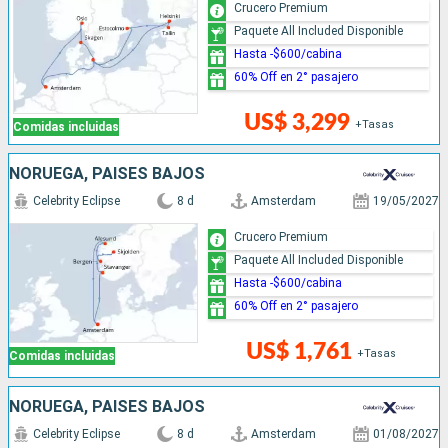
Crucero Premium
Paquete All Included Disponible
Hasta -$600/cabina
60% Off en 2° pasajero
US$ 3,299
+Tasas
Comidas incluidas
NORUEGA, PAISES BAJOS
Celebrity Eclipse
8 d
Amsterdam
19/05/2027
Crucero Premium
Paquete All Included Disponible
Hasta -$600/cabina
60% Off en 2° pasajero
US$ 1,761
+Tasas
Comidas incluidas
NORUEGA, PAISES BAJOS
Celebrity Eclipse
8 d
Amsterdam
01/08/2027