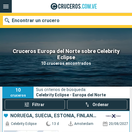
Encontrar un crucero
Cruceros Europa del Norte sobre Celebrity
Nuestros destinos
Eclipse
10 cruceros encontrados
Fecha de salida
Puertos
Compañías
10
Sus criterios de búsqueda:
Buscar
Celebrity Eclipse - Europa del Norte
cruceros
Filtrar
Ordenar
NORUEGA, SUECIA, ESTONIA, FINLANDIA, DINAMARCA, PAISES BAJOS
Celebrity Eclipse
13 d
Amsterdam
20/08/2027