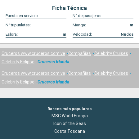
Ficha Técnica
Puesta en servicio:
N° de pasajeros:
N° tripunlates:
Manga:
m
Eslora:
m
Velocidad:
Nudos
Cruceros www.cruceros.com.ve
Compañías
Celebrity Cruises
Celebrity Eclipse
Cruceros Irlanda
Cruceros www.cruceros.com.ve
Compañías
Celebrity Cruises
Celebrity Eclipse
Cruceros Irlanda
Barcos más populares
MSC World Europa
Icon of the Seas
Costa Toscana