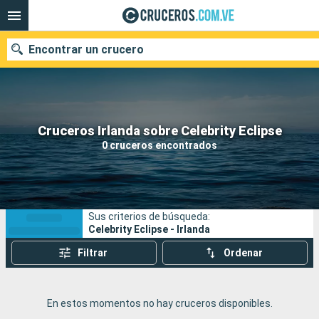
Encontrar un crucero
Nuestros destinos
Cruceros Irlanda sobre Celebrity Eclipse
0 cruceros encontrados
Fecha de salida
Puertos
Compañías
Sus criterios de búsqueda:
Buscar
Celebrity Eclipse - Irlanda
Filtrar
Ordenar
En estos momentos no hay cruceros disponibles.