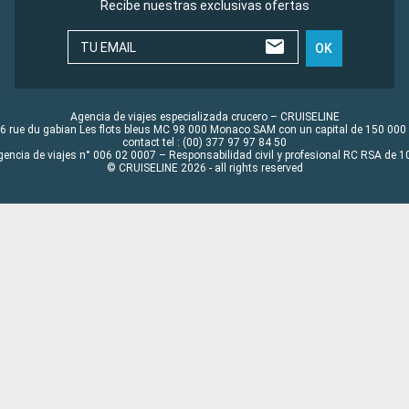
Recibe nuestras exclusivas ofertas
TU EMAIL
OK
Agencia de viajes especializada crucero – CRUISELINE
6 rue du gabian Les flots bleus MC 98 000 Monaco SAM con un capital de 150 000
contact tel : (00) 377 97 97 84 50
gencia de viajes n° 006 02 0007 – Responsabilidad civil y profesional RC RSA de
© CRUISELINE 2026 - all rights reserved