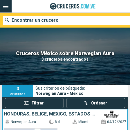
Encontrar un crucero
Nuestros destinos
Cruceros México sobre Norwegian Aura
3 cruceros encontrados
Fecha de salida
Puertos
Compañías
3
Sus criterios de búsqueda:
Buscar
Norwegian Aura - México
cruceros
Filtrar
Ordenar
HONDURAS, BELICE, MÉXICO, ESTADOS UNIDOS
Norwegian Aura
8 d
Miami
04/12/2027