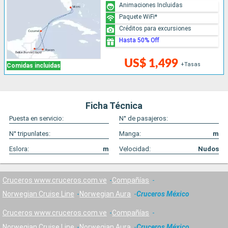
Animaciones Incluidas
Paquete WiFi*
Créditos para excursiones
Hasta 50% Off
US$ 1,499
+Tasas
Comidas incluidas
Ficha Técnica
Puesta en servicio:
N° de pasajeros:
N° tripunlates:
Manga:
m
Eslora:
m
Velocidad:
Nudos
Cruceros www.cruceros.com.ve
Compañías
Norwegian Cruise Line
Norwegian Aura
Cruceros México
Cruceros www.cruceros.com.ve
Compañías
Norwegian Cruise Line
Norwegian Aura
Cruceros México