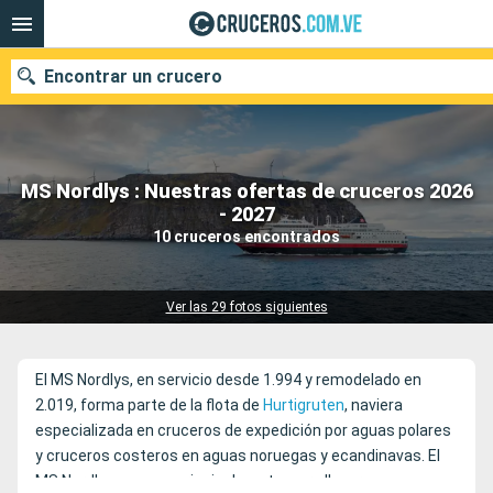
Encontrar un crucero
MS Nordlys : Nuestras ofertas de cruceros 2026
Nuestros destinos
- 2027
10 cruceros encontrados
Fecha de salida
Puertos
Compañías
Ver las 29 fotos siguientes
Buscar
El MS Nordlys, en servicio desde 1.994 y remodelado en
2.019, forma parte de la flota de
Hurtigruten
, naviera
especializada en cruceros de expedición por aguas polares
y cruceros costeros en aguas noruegas y ecandinavas. El
MS Nordlys navega, principalmente, para llevar a sus