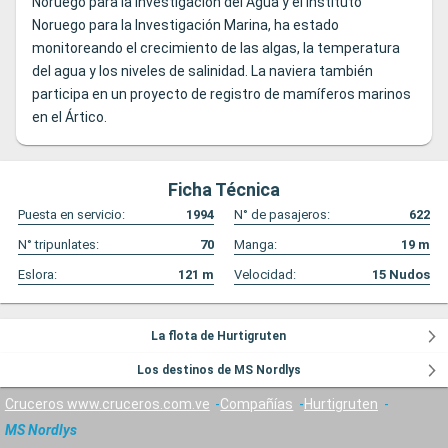
Noruego para la Investigación del Agua y el Instituto
Noruego para la Investigación Marina, ha estado
monitoreando el crecimiento de las algas, la temperatura
del agua y los niveles de salinidad. La naviera también
participa en un proyecto de registro de mamíferos marinos
en el Ártico.
Ficha Técnica
Puesta en servicio:
1994
N° de pasajeros:
622
N° tripunlates:
70
Manga:
19
m
Eslora:
121
m
Velocidad:
15
Nudos
La flota de Hurtigruten
Los destinos de MS Nordlys
Cruceros www.cruceros.com.ve
Compañías
Hurtigruten
MS Nordlys