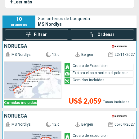
+
Leer más
pasajeros a descubrir los fiordos, Cabo Norte y la
espectacular Aurora Boreal.
10
Sus criterios de búsqueda:
MS Nordlys
cruceros
Filtrar
Ordenar
NORUEGA
MS Nordlys
12 d
Bergen
22/11/2027
Cruero de Expedicion
Explora el polo norte o el polo sur
Comidas incluidas
US$ 2,059
Tasas incluidas
Comidas incluidas
NORUEGA
MS Nordlys
12 d
Bergen
05/04/2027
Cruero de Expedicion