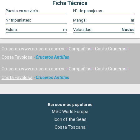
Ficha Técnica
Puesta en servicio:
N° de pasajeros:
N° tripunlates:
Manga:
m
Eslora:
m
Velocidad:
Nudos
Cruceros www.cruceros.com.ve
Compañías
Costa Cruceros
Costa Favolosa
Cruceros Antillas
Cruceros www.cruceros.com.ve
Compañías
Costa Cruceros
Costa Favolosa
Cruceros Antillas
Barcos más populares
MSC World Europa
Icon of the Seas
Costa Toscana