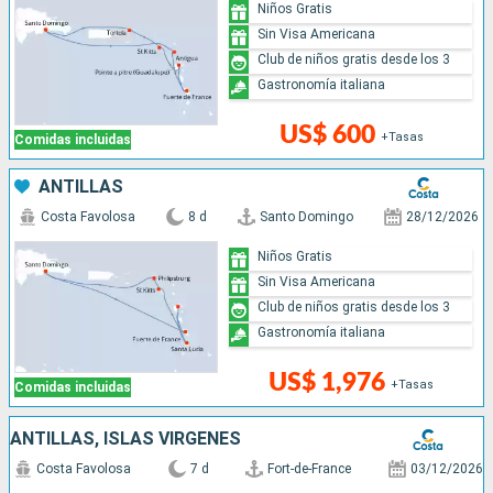
Niños Gratis
Sin Visa Americana
Club de niños gratis desde los 3
Gastronomía italiana
US$ 600
+Tasas
Comidas incluidas
ANTILLAS
Costa Favolosa
8 d
Santo Domingo
28/12/2026
Niños Gratis
Sin Visa Americana
Club de niños gratis desde los 3
Gastronomía italiana
US$ 1,976
+Tasas
Comidas incluidas
ANTILLAS, ISLAS VÍRGENES
Costa Favolosa
7 d
Fort-de-France
03/12/2026