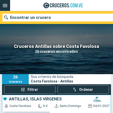
Encontrar un crucero
Nuestros destinos
Cruceros Antillas sobre Costa Favolosa
26 cruceros encontrados
Fecha de salida
Puertos
Compañías
26
Sus criterios de búsqueda:
Buscar
Costa Favolosa - Antillas
cruceros
Filtrar
Ordenar
ANTILLAS, ISLAS VÍRGENES
Costa Favolosa
8 d
Santo Domingo
04/01/2027