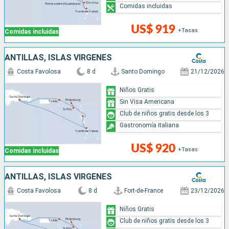
Comidas incluidas
US$ 919
+Tasas
Comidas incluidas
ANTILLAS, ISLAS VÍRGENES
Costa Favolosa
8 d
Santo Domingo
21/12/2026
Niños Gratis
Sin Visa Americana
Club de niños gratis desde los 3
Gastronomía italiana
US$ 920
+Tasas
Comidas incluidas
ANTILLAS, ISLAS VÍRGENES
Costa Favolosa
8 d
Fort-de-France
23/12/2026
Niños Gratis
Club de niños gratis desde los 3